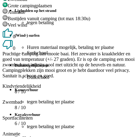
Grote campingplaatsen
Ligbedden op het strand
Animatie
Bustijden vanuit camping (tot max 18:30u)
tegen betaling
Veel wind
(Wind-) surfen
0
Huren materiaal mogelijk, betaling ter plaatse
0
Surfschool
Prachtige camping aan mooie baai. Het zeewater is kraakhelder en
goed van temperatuur (+/- 27 graden). Er is op de camping een mooi
zwembad met infinity pool met uitzicht op de heuvels en natuur.
Duikmogelijkheden
Campingplekken zijn mooi groot en je hebt daardoor veel privacy.
Sanitair is schoon en goed.
Duikschool
Kindvriendelijkheid
Kanoverhuur
8
/ 10
tegen betaling ter plaatse
Zwembad
8
/ 10
Kayakverhuur
Sportfaciliteiten
6
/ 10
tegen betaling ter plaatse
Animatie