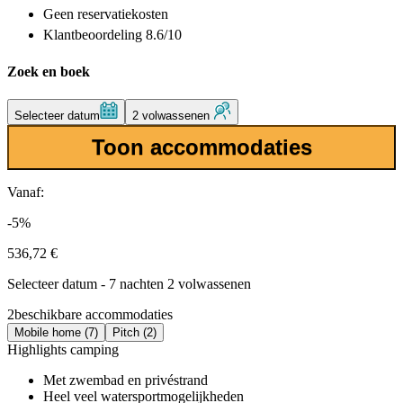
Geen reservatiekosten
Klantbeoordeling 8.6/10
Zoek en boek
Selecteer datum
2 volwassenen
Toon accommodaties
Vanaf:
-5%
536,72 €
Selecteer datum - 7 nachten 2 volwassenen
2
beschikbare accommodaties
Mobile home (7)
Pitch (2)
Highlights camping
Met zwembad en privéstrand
Heel veel watersportmogelijkheden