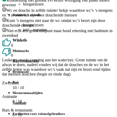
Rondleiding met golfkar evt keuze weiziging van plaats indien
hoogseizoen
gewenst
Wc en douche in zelfde ruimte/ hokje waardoor wc’s ‘s morgens
en ‘s avonds nat zijn door douchende mensen
Animatie 's avonds
Kunt ‘s morgens niet naar de wc omdat wc’s bezet zijn door
hoogseizoen
douchende mensen
juni - augustus
Niet echt een groot minpunt maar houd rekening met badmuts in
zwembad
Winkels
0
Minimarkt
0
Leuke en mooie camping aan het water/zee. Grote ruimte om de
Bar/restaurant
afwas te doen, nadeel vonden wij dat de douches en de wc in het
zelfde hokje was waardoor wc’s vaak nat zijn en bezet rond tijden
Restaurant
dat mensen douchen (begin en einde dag)
Bar
Zwembad
10
/ 10
Meeneemmaaltijden
Animatie
8
/ 10
Sanitair
Bars & restaurants
Faciliteiten voor rolstoelgebruikers
6
/ 10