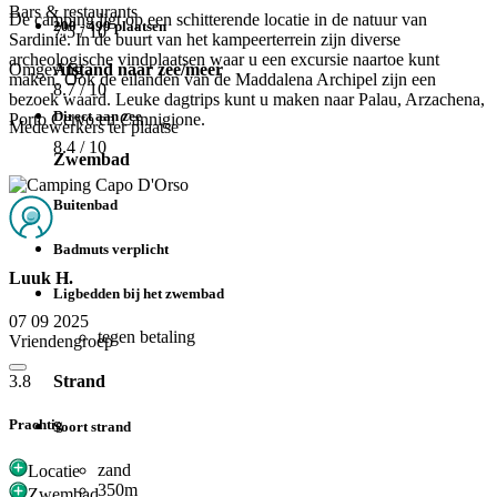
Bars & restaurants
De camping ligt op een schitterende locatie in de natuur van
200 - 499 plaatsen
7.5
/ 10
Sardinië. In de buurt van het kampeerterrein zijn diverse
archeologische vindplaatsen waar u een excursie naartoe kunt
Omgeving
Afstand naar zee/meer
maken. Ook de eilanden van de Maddalena Archipel zijn een
8.7
/ 10
bezoek waard. Leuke dagtrips kunt u maken naar Palau, Arzachena,
Direct aan zee
Porto Cervo en Cannigione.
Medewerkers ter plaatse
8.4
/ 10
Zwembad
Buitenbad
Badmuts verplicht
Luuk H.
Ligbedden bij het zwembad
07 09 2025
tegen betaling
Vriendengroep
Strand
3.8
Prachtig
Soort strand
zand
Locatie
350m
Zwembad