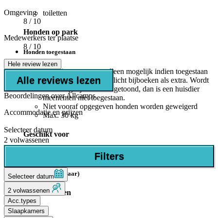
Omgeving
toiletten
8
/ 10
Honden op park
Medewerkers ter plaatse
8
/ 10
Honden toegestaan
Hele review lezen
Huisdier meenemen alleen mogelijk indien toegestaan
Alle reviews lezen
in accommodatie. Verplicht bijboeken als extra. Wordt
deze mogelijkheid niet getoond, dan is een huisdier
Beoordelingen over Allcamps
meenemen niet toegestaan.
Niet vooraf opgegeven honden worden geweigerd
Accommodatie en prijzen
Max. 30 kg
Selecteer datum
Geschikt voor
2 volwassenen
Baby's/kleuters (0-4 jaar)
Filters
Kinderen (5-11 jaar)
Selecteer datum
2 volwassenen
Aantal sterren
Acc.types
Slaapkamers
3 Sterren