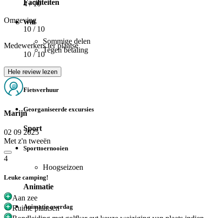
Faciliteiten
4
/ 10
Omgeving
Wifi
10
/ 10
Sommige delen
Medewerkers ter plaatse
Tegen betaling
10
/ 10
Speeltuin
Hele review lezen
Fietsverhuur
Georganiseerde excursies
Marijn
Sport
02 09 2025
Met z'n tweeën
Sporttoernooien
4
Hoogseizoen
Leuke camping!
Animatie
Aan zee
Animatie overdag
Ruime plaatsen