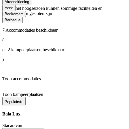
Airconditioning
Buiten het hoogseizoen kunnen sommige faciliteiten en
Hond
voorzieningen gesloten zijn
Badkamers
Barbecue
7
Accommodaties beschikbaar
(
en
2
kampeerplaatsen beschikbaar
)
Toon accommodaties
Toon kampeerplaatsen
Populairste
Baia Lux
Stacaravan