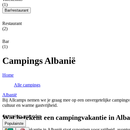
(1)
Bar/restaurant
Restaurant
(2)
Bar
(1)
Campings Albanië
Home
Alle campings
Albanië
Bij Allcamps nemen we je graag mee op een onvergetelijke campingva
cultuur en warme gastvrijheid.
4
campings gevonden
Wat betekent een campingvakantie in Alba
Populairste
Een campingvakantie in Albanië staat synoniem voor vrijheid, avontuur