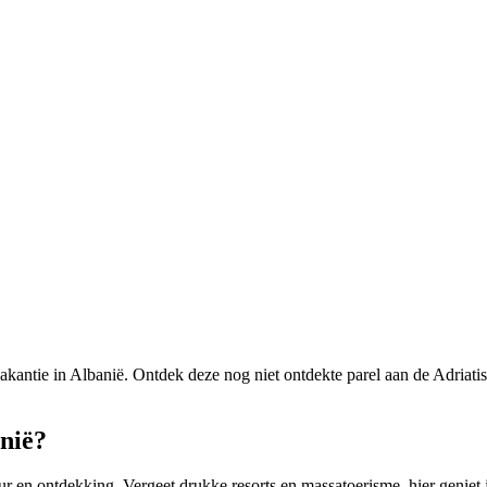
kantie in Albanië. Ontdek deze nog niet ontdekte parel aan de Adriat
nië?
 en ontdekking. Vergeet drukke resorts en massatoerisme, hier geniet j