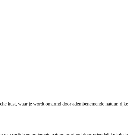
ische kust, waar je wordt omarmd door adembenemende natuur, rijke
e van rustige en ongerepte natuur, omringd door vriendelijke lokale