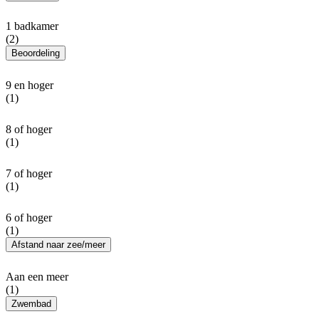
1 badkamer
(2)
Beoordeling
9 en hoger
(1)
8 of hoger
(1)
7 of hoger
(1)
6 of hoger
(1)
Afstand naar zee/meer
Aan een meer
(1)
Zwembad