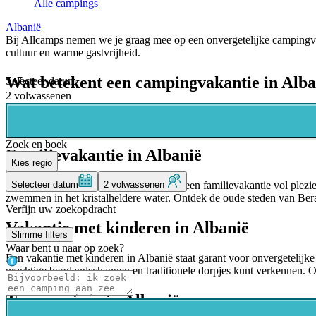
Alle campings
Albanië
Bij Allcamps nemen we je graag mee op een onvergetelijke campingva
cultuur en warme gastvrijheid.
Wat betekent een campingvakantie in Alba
Selecteer datum
2 volwassenen
Een campingvakantie in Albanië staat synoniem voor vrijheid, avontuur
bevolking en traditionele gastvrijheid. Met Allcamps ben je verzeke
Zoek en boek
Familievakantie in Albanië
Kies regio
Selecteer datum
2 volwassenen
Albanië is de perfecte bestemming voor een familievakantie vol plez
zwemmen in het kristalheldere water. Ontdek de oude steden van Bera
Verfijn uw zoekopdracht
Vakantie met kinderen in Albanië
Slimme filters
Waar bent u naar op zoek?
Een vakantie met kinderen in Albanië staat garant voor onvergetelij
prachtige berglandschappen en traditionele dorpjes kunt verkennen. O
Topcampings in Albanië