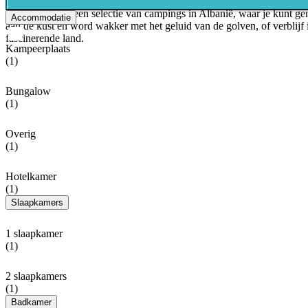
Allcamps biedt een selectie van campings in Albanië, waar je kunt 
Accommodatie
aan de kust en word wakker met het geluid van de golven, of verblijf
fascinerende land.
Kampeerplaats
(1)
Bungalow
(1)
Overig
(1)
Hotelkamer
(1)
Slaapkamers
1 slaapkamer
(1)
2 slaapkamers
(1)
Badkamer