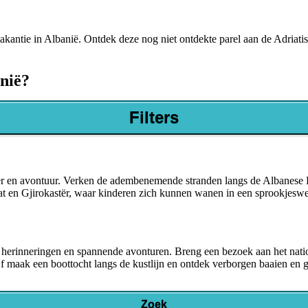
kantie in Albanië. Ontdek deze nog niet ontdekte parel aan de Adriat
nië?
 en ontdekking. Vergeet drukke resorts en massatoerisme, hier geniet j
Filters
rd van comfortabele accommodaties en moderne voorzieningen te midden
ier en avontuur. Verken de adembenemende stranden langs de Albanese R
t en Gjirokastër, waar kinderen zich kunnen wanen in een sprookjeswer
ke herinneringen en spannende avonturen. Breng een bezoek aan het nat
f maak een boottocht langs de kustlijn en ontdek verborgen baaien en g
Zoek