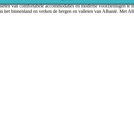
genieten van comfortabele accommodaties en moderne voorzieningen te 
 in het binnenland en verken de bergen en valleien van Albanië. Met Al