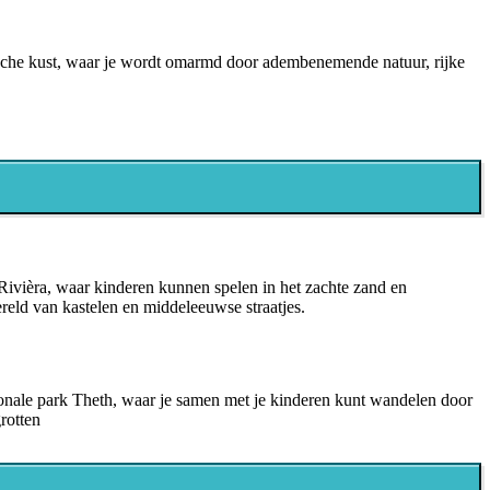
ische kust, waar je wordt omarmd door adembenemende natuur, rijke
e van rustige en ongerepte natuur, omringd door vriendelijke lokale
 van de prachtige natuurlijke landschappen van Albanië.
ivièra, waar kinderen kunnen spelen in het zachte zand en
eld van kastelen en middeleeuwse straatjes.
ionale park Theth, waar je samen met je kinderen kunt wandelen door
rotten