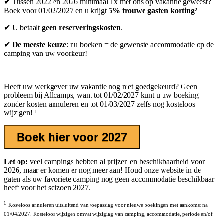
✔
Tussen 2022 en 2026 minimaal 1x met ons op vakantie geweest?
Boek voor 01/02/2027 en u krijgt
5% trouwe gasten korting²
✔ U betaalt
geen reserveringskosten
.
✔
De meeste keuze
: nu boeken = de gewenste accommodatie op de
camping van uw voorkeur!
Heeft uw werkgever uw vakantie nog niet goedgekeurd? Geen
probleem bij Allcamps, want tot 01/02/2027 kunt u uw boeking
zonder kosten annuleren en tot 01/03/2027 zelfs nog kosteloos
wijzigen!
¹
Boek hier voor 2027
Let op:
veel campings hebben al prijzen en beschikbaarheid voor
2026, maar er komen er nog meer aan! Houd onze website in de
gaten als uw favoriete camping nog geen accommodatie beschikbaar
heeft voor het seizoen 2027.
¹
Kosteloos annuleren uitsluitend van toepassing voor nieuwe boekingen met aankomst na
01/04/2027. Kosteloos wijzigen omvat wijziging van camping, accommodatie, periode en/of