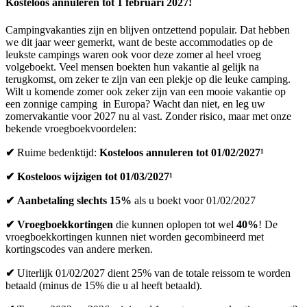
Kosteloos annuleren tot 1 februari 2027!
Campingvakanties zijn en blijven ontzettend populair. Dat hebben
we dit jaar weer gemerkt, want de beste accommodaties op de
leukste campings waren ook voor deze zomer al heel vroeg
volgeboekt. Veel mensen boekten hun vakantie al gelijk na
terugkomst, om zeker te zijn van een plekje op die leuke camping.
Wilt u komende zomer ook zeker zijn van een mooie vakantie op
een zonnige camping in Europa? Wacht dan niet, en leg uw
zomervakantie voor 2027 nu al vast. Zonder risico, maar met onze
bekende vroegboekvoordelen:
✔
Ruime bedenktijd:
Kosteloos annuleren tot 01/02/2027¹
✔
Kosteloos wijzigen tot 01/03/2027¹
✔
Aanbetaling slechts 15%
als u boekt voor 01/02/2027
✔
Vroegboekkortingen
die kunnen oplopen tot wel
40%
!
De
vroegboekkortingen kunnen niet worden gecombineerd met
kortingscodes van andere merken.
✔
Uiterlijk 01/02/2027 dient 25% van de totale reissom te worden
betaald (minus de 15% die u al heeft betaald).