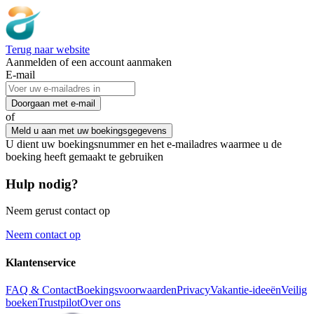
Terug naar website
Aanmelden of een account aanmaken
E-mail
Doorgaan met e-mail
of
Meld u aan met uw boekingsgegevens
U dient uw boekingsnummer en het e-mailadres waarmee u de
boeking heeft gemaakt te gebruiken
Hulp nodig?
Neem gerust contact op
Neem contact op
Klantenservice
FAQ & Contact
Boekingsvoorwaarden
Privacy
Vakantie-ideeën
Veilig
boeken
Trustpilot
Over ons