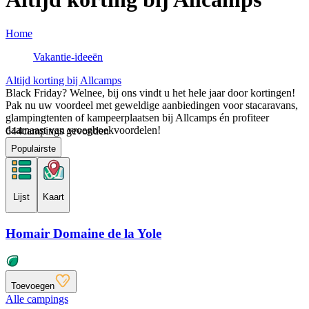
Home
Vakantie-ideeën
Altijd korting bij Allcamps
Black Friday? Welnee, bij ons vindt u het hele jaar door kortingen!
Pak nu uw voordeel met geweldige aanbiedingen voor stacaravans,
glampingtenten of kampeerplaatsen bij Allcamps én profiteer
daarnaast van vroegboekvoordelen!
644
campings gevonden
Populairste
Lijst
Kaart
Homair Domaine de la Yole
Toevoegen
Alle campings