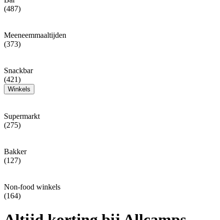
(487)
Meeneemmaaltijden
(373)
Snackbar
(421)
Winkels
Supermarkt
(275)
Bakker
(127)
Non-food winkels
(164)
Altijd korting bij Allcamps