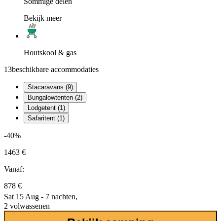
Sommige delen
Bekijk meer
Houtskool & gas
13
beschikbare accommodaties
Stacaravans (9)
Bungalowtenten (2)
Lodgetent (1)
Safaritent (1)
-40%
1463 €
Vanaf:
878 €
Sat 15 Aug - 7 nachten,
2 volwassenen