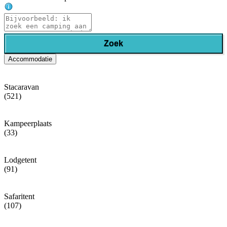
Zoek
Accommodatie
Stacaravan
(521)
Kampeerplaats
(33)
Lodgetent
(91)
Safaritent
(107)