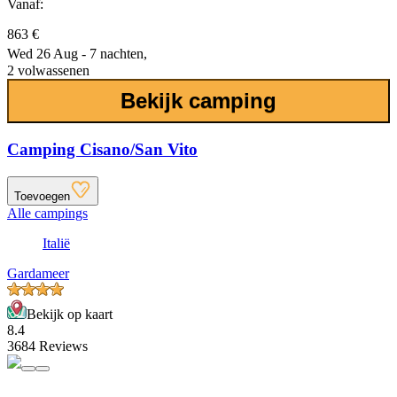
Vanaf:
863 €
Wed 26 Aug - 7 nachten,
2 volwassenen
Bekijk camping
Camping Cisano/San Vito
Toevoegen
Alle campings
Italië
Gardameer
Bekijk op kaart
8.4
3684 Reviews