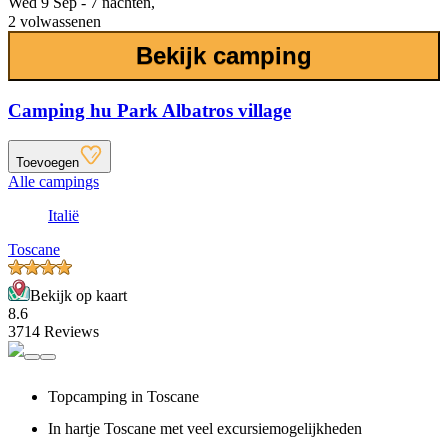
Wed 9 Sep - 7 nachten,
2 volwassenen
Bekijk camping
Camping hu Park Albatros village
Toevoegen
Alle campings
Italië
Toscane
Bekijk op kaart
8.6
3714 Reviews
Topcamping in Toscane
In hartje Toscane met veel excursiemogelijkheden