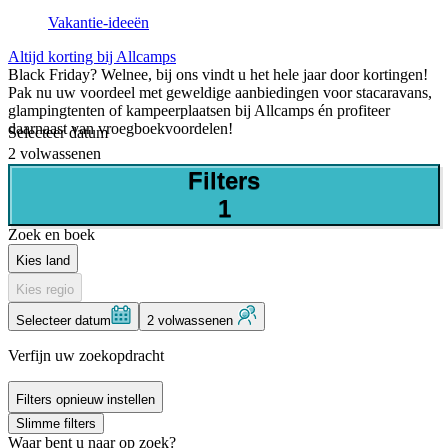
Vakantie-ideeën
Altijd korting bij Allcamps
Black Friday? Welnee, bij ons vindt u het hele jaar door kortingen!
Pak nu uw voordeel met geweldige aanbiedingen voor stacaravans,
glampingtenten of kampeerplaatsen bij Allcamps én profiteer
daarnaast van vroegboekvoordelen!
Selecteer datum
2 volwassenen
Filters
1
Zoek en boek
Kies land
Kies regio
Selecteer datum
2 volwassenen
Verfijn uw zoekopdracht
Filters opnieuw instellen
Slimme filters
Waar bent u naar op zoek?