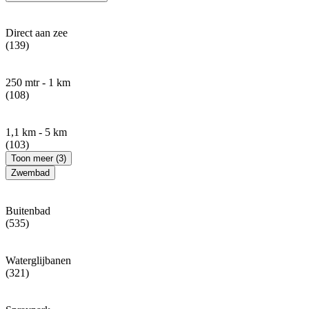
Direct aan zee
(139)
250 mtr - 1 km
(108)
1,1 km - 5 km
(103)
Toon meer (3)
Zwembad
Buitenbad
(535)
Waterglijbanen
(321)