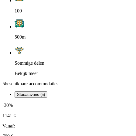
100
500m
Sommige delen
Bekijk meer
5
beschikbare accommodaties
Stacaravans (5)
-30%
1141 €
Vanaf: