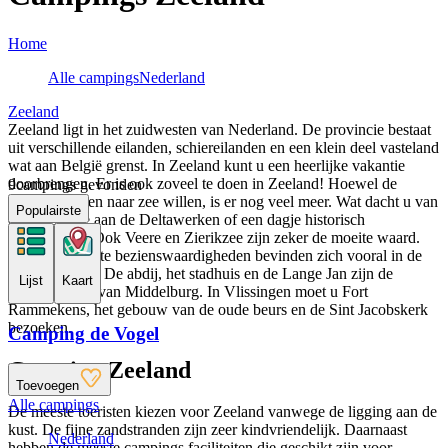
Home
Alle campings
Nederland
Zeeland
Zeeland ligt in het zuidwesten van Nederland. De provincie bestaat
uit verschillende eilanden, schiereilanden en een klein deel vasteland
wat aan België grenst. In Zeeland kunt u een heerlijke vakantie
doorbrengen. Er is ook zoveel te doen in Zeeland! Hoewel de
9
campings gevonden
meeste mensen naar zee willen, is er nog veel meer. Wat dacht u van
Populairste
een bezoekje aan de Deltawerken of een dagje historisch
Middelburg? Ook Veere en Zierikzee zijn zeker de moeite waard.
De belangrijkste bezienswaardigheden bevinden zich vooral in de
grotere steden. De abdij, het stadhuis en de Lange Jan zijn de
Lijst
Kaart
hoogtepunten van Middelburg. In Vlissingen moet u Fort
Rammekens, het gebouw van de oude beurs en de Sint Jacobskerk
bezoeken.
Camping de Vogel
Camping Zeeland
Toevoegen
Alle campings
De meeste toeristen kiezen voor Zeeland vanwege de ligging aan de
kust. De fijne zandstranden zijn zeer kindvriendelijk. Daarnaast
Nederland
hebben de meeste campings faciliteiten die geschikt zijn voor