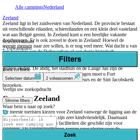
Alle campings
Nederland
Zeeland
Zeeland ligt in het zuidwesten van Nederland. De provincie bestaat
uit verschillende eilanden, schiereilanden en een klein deel vasteland
wat aan België grenst. In Zeeland kunt u een heerlijke vakantie
doorbrengen. Er is ook zoveel te doen in Zeeland! Hoewel de
Selecteer datum
meeste mensen naar zee willen, is er nog veel meer. Wat dacht u van
2 volwassenen
een bezoekje aan de Deltawerken of een dagje historisch
Middelburg? Ook Veere en Zierikzee zijn zeker de moeite waard.
Filters
De belangrijkste bezienswaardigheden bevinden zich vooral in de
grotere steden. De abdij, het stadhuis en de Lange Jan zijn de
Zoek en boek
hoogtepunten van Middelburg. In Vlissingen moet u Fort
Selecteer datum
2 volwassenen
Rammekens, het gebouw van de oude beurs en de Sint Jacobskerk
bezoeken.
Verfijn uw zoekopdracht
Camping Zeeland
Slimme filters
Waar bent u naar op zoek?
De meeste toeristen kiezen voor Zeeland vanwege de ligging aan de
kust. De fijne zandstranden zijn zeer kindvriendelijk. Daarnaast
hebben de meeste campings faciliteiten die geschikt zijn voor
kinderen. De kinderspeeltuinen zorgen voor plezier voor de
kinderen. De zwembadcomplexen zijn inclusief kinderbaden en
Zoek
glijbanen. Het gevarieerde animatieprogramma met spelletjes, sport