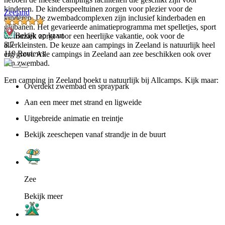
kinderen. De kinderspeeltuinen zorgen voor plezier voor de
Zeeland
kinderen. De zwembadcomplexen zijn inclusief kinderbaden en
glijbanen. Het gevarieerde animatieprogramma met spelletjes, sport
Bekijk op kaart
en muziek zorgt voor een heerlijke vakantie, ook voor de
8.7
allerkleinsten. De keuze aan campings in Zeeland is natuurlijk heel
119 Reviews
erg groot. Alle campings in Zeeland aan zee beschikken ook over
een zwembad.
Een camping in Zeeland boekt u natuurlijk bij Allcamps. Kijk maar:
Overdekt zwembad en spraypark
Aan een meer met strand en ligweide
Uitgebreide animatie en treintje
Bekijk zeeschepen vanaf strandje in de buurt
Zee
Bekijk meer