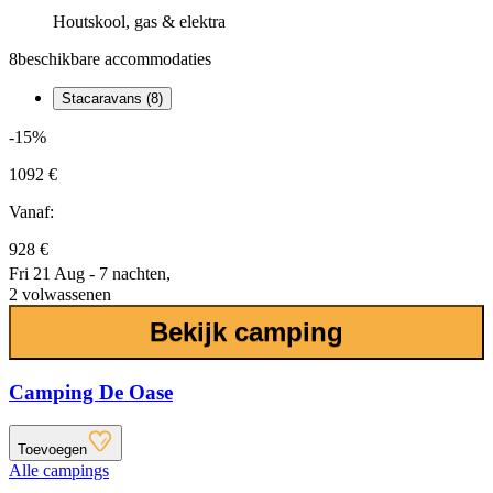
Houtskool, gas & elektra
8
beschikbare accommodaties
Stacaravans (8)
-15%
1092 €
Vanaf:
928 €
Fri 21 Aug - 7 nachten,
2 volwassenen
Bekijk camping
Camping De Oase
Toevoegen
Alle campings