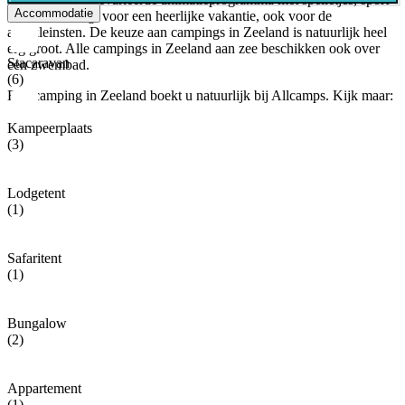
Accommodatie
en muziek zorgt voor een heerlijke vakantie, ook voor de
allerkleinsten. De keuze aan campings in Zeeland is natuurlijk heel
erg groot. Alle campings in Zeeland aan zee beschikken ook over
Stacaravan
een zwembad.
(6)
Een camping in Zeeland boekt u natuurlijk bij Allcamps. Kijk maar:
Kampeerplaats
(3)
Lodgetent
(1)
Safaritent
(1)
Bungalow
(2)
Appartement
(1)