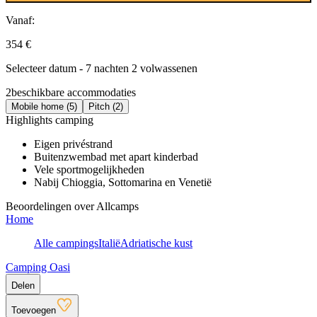
Vanaf:
354 €
Selecteer datum - 7 nachten 2 volwassenen
2
beschikbare accommodaties
Mobile home (5)
Pitch (2)
Highlights camping
Eigen privéstrand
Buitenzwembad met apart kinderbad
Vele sportmogelijkheden
Nabij Chioggia, Sottomarina en Venetië
Beoordelingen over Allcamps
Home
Alle campings
Italië
Adriatische kust
Camping Oasi
Delen
Toevoegen