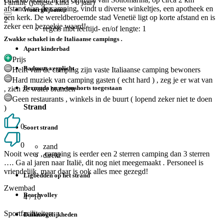
Familie (jongste kind >6 jaar)
afstand van de camping, vindt u diverse winkeltjes, een apotheek en
Waterglijbanen
een kerk. De wereldberoemde stad Venetië ligt op korte afstand en is
2
zeker een bezoekje waard!
regels mbt leeftijd- en/of lengte: 1
Zwakke schakel in de Italiaanse campings .
Apart kinderbad
Prijs
Badmuts verplicht
Helft van de camping zijn vaste Italiaanse camping bewoners
Hard muziek van camping gasten ( echt hard ) , zeg je er wat van
Bermuda en zwemshorts toegestaan
, zien ze water branden
Geen restaurants , winkels in de buurt ( lopend zeker niet te doen
Strand
)
0
Soort strand
0
zand
Nooit weer , camping is eerder een 2 sterren camping dan 3 sterren
direkt
…. Ga al jaren naar Italië, dit nog niet meegemaakt . Personeel is
vriendelijk, maar daar is ook alles mee gezegd!
Ligbedden op het strand
Zwembad
Beachvolley
4
/ 10
Sportfaciliteiten
Duikmogelijkheden