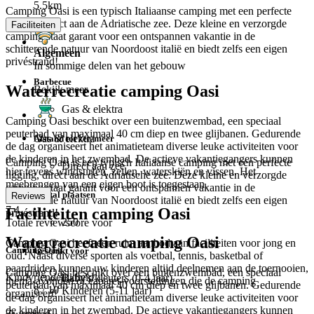
5.5km
Camping Oasi is een typisch Italiaanse camping met een perfecte
ligging, direct aan de Adriatische zee. Deze kleine en verzorgde
Faciliteiten
camping staat garant voor een ontspannen vakantie in de
schitterende natuur van Noordoost italië en biedt zelfs een eigen
Algemeen
privéstrand!
In sommige delen van het gebouw
Barbecue
Waterrecreatie camping Oasi
Bekijk meer
Gas & elektra
Camping Oasi beschikt over een buitenzwembad, een speciaal
peuterbad van maximaal 40 cm diep en twee glijbanen. Gedurende
Gas & elektra
Afstand tot zee/meer
de dag organiseert het animatieteam diverse leuke activiteiten voor
de kinderen in het zwembad. De actieve vakantiegangers kunnen
Camping Oasi is een typisch Italiaanse camping met een perfecte
Direct aan zee
hier tevens windsurfen, zeilen, waterskiën en vissen. Het
ligging, direct aan de Adriatische zee. Deze kleine en verzorgde
meebrengen van een eigen boot is toegestaan.
camping staat garant voor een ontspannen vakantie in de
Aantal plaatsen
Reviews
schitterende natuur van Noordoost italië en biedt zelfs een eigen
7.4
Faciliteiten camping Oasi
privéstrand!
250
Totale reviewscore voor
Waterrecreatie camping Oasi
Camping Oasi heeft een ruim aanbod aan faciliteiten voor jong en
Camping Oasi
Geschikt voor
oud. Naast diverse sporten als voetbal, tennis, basketbal of
paardrijden kunnen uw kinderen altijd deelnemen aan de toernooien,
Camping Oasi beschikt over een buitenzwembad, een speciaal
Kindvriendelijkheid
Baby's/kleuters (0-4 jaar)
thema-avonden of cabaret-voorstellingen die de camping
peuterbad van maximaal 40 cm diep en twee glijbanen. Gedurende
8
/ 10
Kinderen (5-11 jaar)
organiseert!
de dag organiseert het animatieteam diverse leuke activiteiten voor
de kinderen in het zwembad. De actieve vakantiegangers kunnen
Zwembad