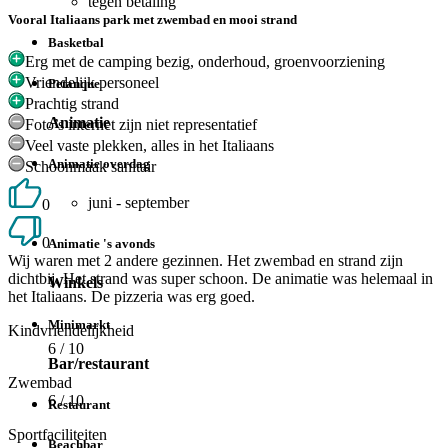
tegen betaling
Vooral Italiaans park met zwembad en mooi strand
Basketbal
Erg met de camping bezig, onderhoud, groenvoorziening
Vriendelijk personeel
Petanque
Prachtig strand
Animatie
Foto’s internet zijn niet representatief
Veel vaste plekken, alles in het Italiaans
Animatie overdag
Schoonmaak sanitair
juni - september
0
0
Animatie 's avonds
Wij waren met 2 andere gezinnen. Het zwembad en strand zijn
dichtbij. Het strand was super schoon. De animatie was helemaal in
Winkels
het Italiaans. De pizzeria was erg goed.
Minimarkt
Kindvriendelijkheid
6
/ 10
Bar/restaurant
Zwembad
6
/ 10
Restaurant
Sportfaciliteiten
Beachbar