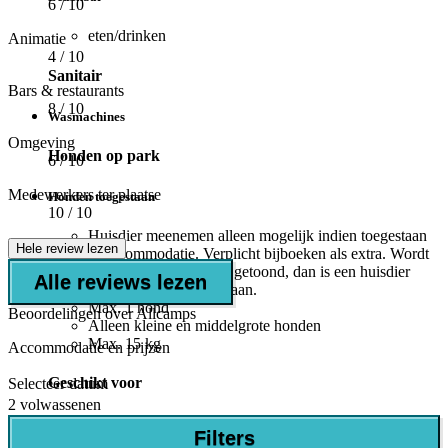
6
/ 10
eten/drinken
Animatie
4
/ 10
Sanitair
Bars & restaurants
8
/ 10
Wasmachines
Omgeving
Honden op park
6
/ 10
Medewerkers ter plaatse
Honden toegestaan
10
/ 10
Huisdier meenemen alleen mogelijk indien toegestaan
Hele review lezen
in accommodatie. Verplicht bijboeken als extra. Wordt
deze mogelijkheid niet getoond, dan is een huisdier
Alle reviews lezen
meenemen niet toegestaan.
Max. 1 hond
Beoordelingen over Allcamps
Alleen kleine en middelgrote honden
Max. 15 kg
Accommodatie en prijzen
Geschikt voor
Selecteer datum
2 volwassenen
Baby's/kleuters (0-4 jaar)
Filters