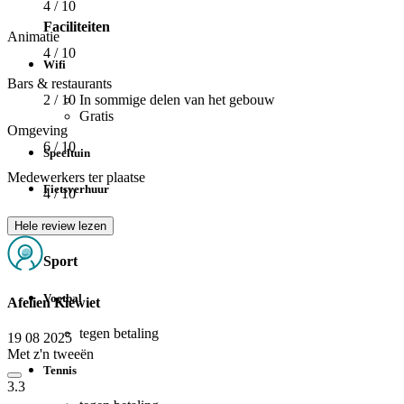
4
/ 10
Faciliteiten
Animatie
4
/ 10
Wifi
Bars & restaurants
In sommige delen van het gebouw
2
/ 10
Gratis
Omgeving
6
/ 10
Speeltuin
Medewerkers ter plaatse
Fietsverhuur
4
/ 10
Kluisverhuur
Hele review lezen
Sport
Voetbal
Afelien Kiewiet
tegen betaling
19 08 2025
Met z'n tweeën
Tennis
3.3