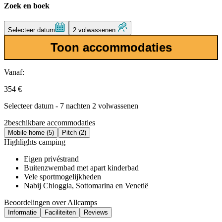
Zoek en boek
Selecteer datum
2 volwassenen
Toon accommodaties
Vanaf:
354 €
Selecteer datum - 7 nachten 2 volwassenen
2
beschikbare accommodaties
Mobile home (5)
Pitch (2)
Highlights camping
Eigen privéstrand
Buitenzwembad met apart kinderbad
Vele sportmogelijkheden
Nabij Chioggia, Sottomarina en Venetië
Beoordelingen over Allcamps
Informatie
Faciliteiten
Reviews