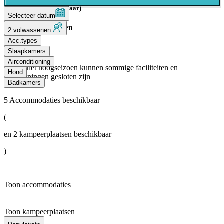
Kinderen (5-11 jaar)
Selecteer datum
Aantal sterren
2 volwassenen
Acc.types
3 Sterren
Slaapkamers
Airconditioning
Buiten het hoogseizoen kunnen sommige faciliteiten en
Hond
voorzieningen gesloten zijn
Badkamers
5
Accommodaties beschikbaar
(
en
2
kampeerplaatsen beschikbaar
)
Toon accommodaties
Toon kampeerplaatsen