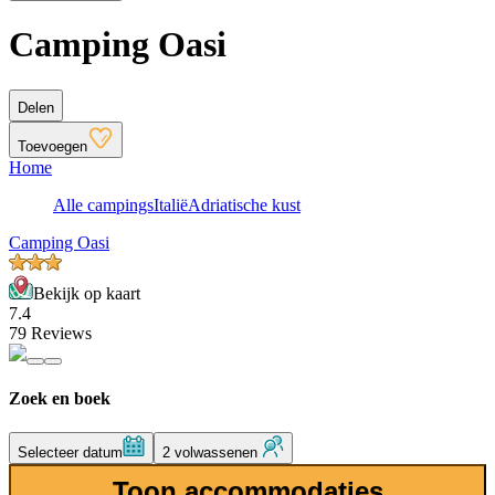
Camping Oasi
Delen
Toevoegen
Home
Alle campings
Italië
Adriatische kust
Camping Oasi
Bekijk op kaart
7.4
79 Reviews
Zoek en boek
Selecteer datum
2 volwassenen
Toon accommodaties