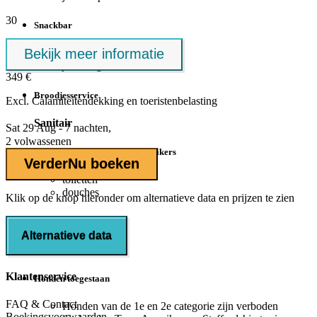
30
Snackbar
Bekijk meer informatie
Alleen hoogseizoen
juli - augustus
349 €
Broodjesservice
Excl.
Calamiteitendekking
en toeristenbelasting
Sanitair
Sat 29 Aug - 7 nachten,
2 volwassenen
Faciliteiten voor rolstoelgebruikers
Verder
Nu boeken
toiletten
douches
Klik op de knop hieronder om alternatieve data en prijzen te zien
Kindersanitair
Alternatieve data
Honden op park
Klantenservice
Honden toegestaan
FAQ & Contact
Honden van de 1e en 2e categorie zijn verboden
Boekingsvoorwaarden