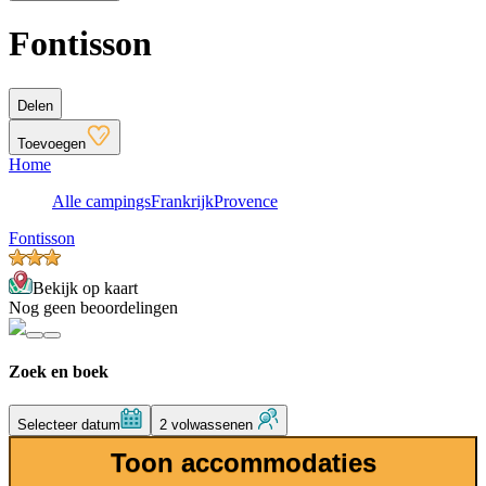
Fontisson
Delen
Toevoegen
Home
Alle campings
Frankrijk
Provence
Fontisson
Bekijk op kaart
Nog geen beoordelingen
Zoek en boek
Selecteer datum
2 volwassenen
Toon accommodaties