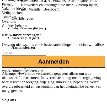
(rashonden Tosa, Amerikaanse Staffordshireterrier.
Privacy
Rottweilers en kruisingen die uiterlijk hierop lijken,
Vakantie-ideeën
incl. Mastiffs ('Boerboel').
Veilig boeken
Trustpilot
Geschikt voor
Over ons
Cookies beheren
Baby's/kleuters (0-4 jaar)
Nieuwsbrief ontvangen?
Kinderen (5-11 jaar)
Ontvang nieuws, tips en de beste aanbiedingen direct in uw mailbox
Aantal sterren
3 Sterren
Aanmelden
Buiten het hoogseizoen kunnen sommige faciliteiten en
voorzieningen gesloten zijn
Allcamps verwerkt de verzamelde gegevens alleen om u de
nieuwsbrief toe te sturen. In overeenstemming met de regelgeving
heeft u recht op toegang, wijziging, intrekking, beperking, verzet,
overdraagbaarheid en vastlegging van het uiteindelijke beheer van
uw gegevens.
Volg ons