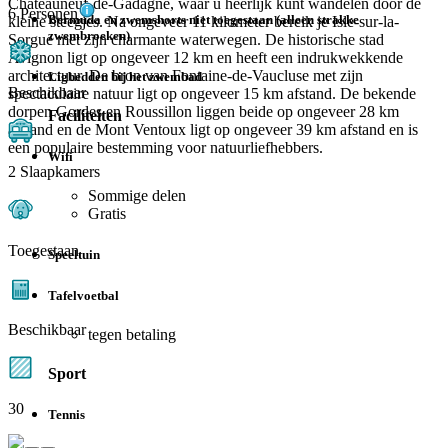
Châteauneuf-de-Gadagne, waar u heerlijk kunt wandelen door de
6 Personen
Bermuda en zwemshorts niet toegestaan (alleen strakke
kleine steegjes. Na ongeveer 11 kilometer bereik je Isle-sur-la-
zwembroeken)
Sorgue met zijn charmante waterwegen. De historische stad
Avignon ligt op ongeveer 12 km en heeft een indrukwekkende
architectuur. De bron van Fontaine-de-Vaucluse met zijn
Ligbedden bij het zwembad
Beschikbaar
spectaculaire natuur ligt op ongeveer 15 km afstand. De bekende
dorpen Gordes en Roussillon liggen beide op ongeveer 28 km
Faciliteiten
afstand en de Mont Ventoux ligt op ongeveer 39 km afstand en is
een populaire bestemming voor natuurliefhebbers.
Wifi
2 Slaapkamers
Sommige delen
Gratis
Toegestaan
Speeltuin
Tafelvoetbal
Beschikbaar
tegen betaling
Sport
30
Tennis