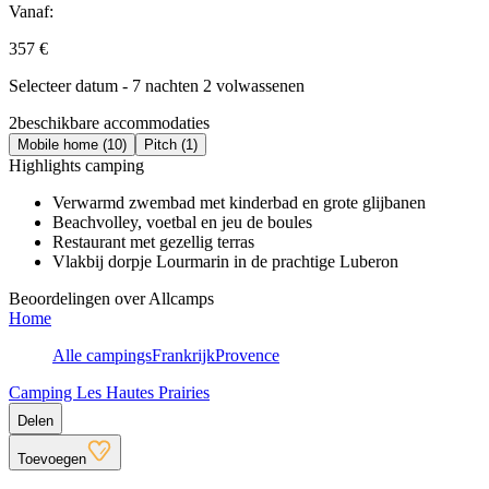
Vanaf:
357 €
Selecteer datum - 7 nachten 2 volwassenen
2
beschikbare accommodaties
Mobile home (10)
Pitch (1)
Highlights camping
Verwarmd zwembad met kinderbad en grote glijbanen
Beachvolley, voetbal en jeu de boules
Restaurant met gezellig terras
Vlakbij dorpje Lourmarin in de prachtige Luberon
Beoordelingen over Allcamps
Home
Alle campings
Frankrijk
Provence
Camping Les Hautes Prairies
Delen
Toevoegen