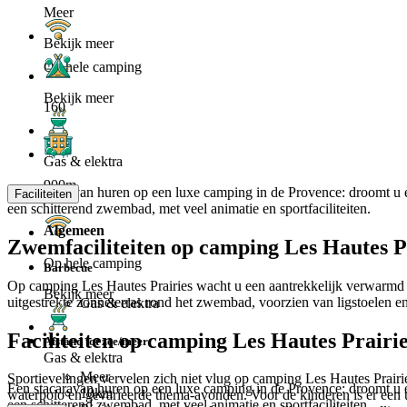
Meer
Bekijk meer
Op hele camping
Bekijk meer
160
Gas & elektra
900m
Een stacaravan huren op een luxe camping in de Provence: droomt u 
Faciliteiten
een schitterend zwembad, met veel animatie en sportfaciliteiten.
Algemeen
Zwemfaciliteiten op camping Les Hautes P
Op hele camping
Barbecue
Op camping Les Hautes Prairies wacht u een aantrekkelijk verwarmd bu
Bekijk meer
uitgestrekte zonneterras rond het zwembad, voorzien van ligstoelen e
Gas & elektra
Faciliteiten op camping Les Hautes Prairi
Afstand tot zee/meer
Gas & elektra
Meer
Sportievelingen vervelen zich niet vlug op camping Les Hautes Prairie
Een stacaravan huren op een luxe camping in de Provence: droomt u 
10km
waterpolo en gevarieerde thema-avonden. Voor de kinderen is er een u
een schitterend zwembad, met veel animatie en sportfaciliteiten.