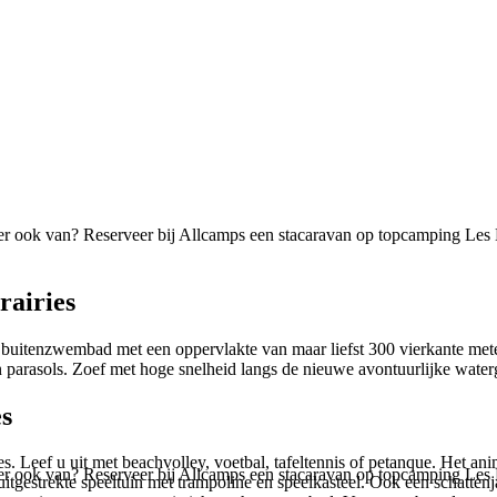
er ook van? Reserveer bij Allcamps een stacaravan op topcamping Les H
rairies
itenzwembad met een oppervlakte van maar liefst 300 vierkante meter. 
n parasols. Zoef met hoge snelheid langs de nieuwe avontuurlijke waterg
es
s. Leef u uit met beachvolley, voetbal, tafeltennis of petanque. Het a
er ook van? Reserveer bij Allcamps een stacaravan op topcamping Les H
itgestrekte speeltuin met trampoline en speelkasteel. Ook een schatte