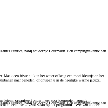
autes Prairies, nabij het dorpje Lourmarin. Een campingvakantie aan
Maak een frisse duik in het water of krijg een mooi kleurtje op het
lijbanen naar beneden, of ontspan u in de heerlijke warme jacuzzi.
nimatieteam organiseert onder meer sporttoernooien, aquagym,
autes Prairies, nabij het dorpje Lourmarin. Een campingvakantie aan
njacht en een disco-avond staan op het programma. Wie van al deze