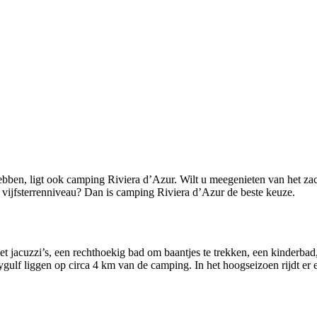
bben, ligt ook camping Riviera d’Azur. Wilt u meegenieten van het zac
p vijfsterrenniveau? Dan is camping Riviera d’Azur de beste keuze.
 jacuzzi’s, een rechthoekig bad om baantjes te trekken, een kinderbad,
Aygulf liggen op circa 4 km van de camping. In het hoogseizoen rijdt er