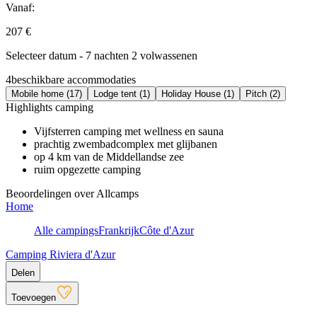
Vanaf:
207 €
Selecteer datum - 7 nachten 2 volwassenen
4
beschikbare accommodaties
Mobile home (17)
Lodge tent (1)
Holiday House (1)
Pitch (2)
Highlights camping
Vijfsterren camping met wellness en sauna
prachtig zwembadcomplex met glijbanen
op 4 km van de Middellandse zee
ruim opgezette camping
Beoordelingen over Allcamps
Home
Alle campings
Frankrijk
Côte d'Azur
Camping Riviera d'Azur
Delen
Toevoegen