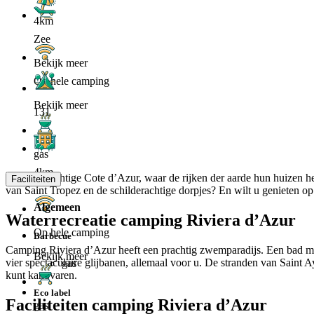
4km
Zee
Bekijk meer
Op hele camping
Bekijk meer
131
gas
4km
Aan de prachtige Cote d’Azur, waar de rijken der aarde hun huizen he
Faciliteiten
van Saint Tropez en de schilderachtige dorpjes? En wilt u genieten o
Algemeen
Waterrecreatie camping Riviera d’Azur
Op hele camping
Barbecue
Camping Riviera d’Azur heeft een prachtig zwemparadijs. Een bad met
Bekijk meer
vier spectaculaire glijbanen, allemaal voor u. De stranden van Saint 
gas
kunt kanovaren.
Eco label
Faciliteiten camping Riviera d’Azur
gas