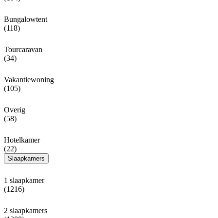
Bungalowtent
(118)
Tourcaravan
(34)
Vakantiewoning
(105)
Overig
(58)
Hotelkamer
(22)
Slaapkamers
1 slaapkamer
(1216)
2 slaapkamers