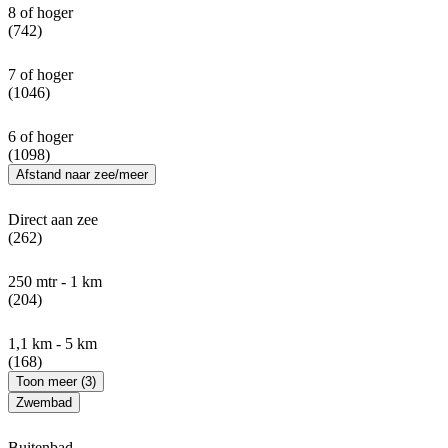
8 of hoger
(742)
7 of hoger
(1046)
6 of hoger
(1098)
Afstand naar zee/meer
Direct aan zee
(262)
250 mtr - 1 km
(204)
1,1 km - 5 km
(168)
Toon meer (3)
Zwembad
Buitenbad