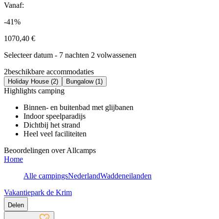
Vanaf:
-41%
1070,40 €
Selecteer datum - 7 nachten 2 volwassenen
2
beschikbare accommodaties
Holiday House (2)
Bungalow (1)
Highlights camping
Binnen- en buitenbad met glijbanen
Indoor speelparadijs
Dichtbij het strand
Heel veel faciliteiten
Beoordelingen over Allcamps
Home
Alle campings
Nederland
Waddeneilanden
Vakantiepark de Krim
Delen