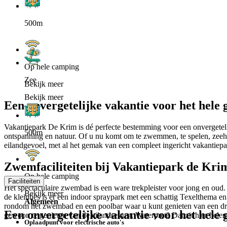
500m
Op hele camping
Zee
Bekijk meer
Bekijk meer
Een onvergetelijke vakantie voor het hele 
Vakantiepark De Krim is dé perfecte bestemming voor een onvergetelij
500m
ontspanning en natuur. Of u nu komt om te zwemmen, te spelen, zeehon
eilandgevoel, met al het gemak van een compleet ingericht vakantiepa
Zwemfaciliteiten bij Vakantiepark de Kri
Op hele camping
Faciliteiten
Het spectaculaire zwembad is een ware trekpleister voor jong en oud.
Bekijk meer
de kleintjes is er een indoor spraypark met een schattig Texelthema en
Algemeen
rondom het zwembad en een poolbar waar u kunt genieten van een dran
Een onvergetelijke vakantie voor het hele 
gewoon te genieten van de eilandse rust. Waterpret? Dat zit hier hele
Oplaadpunt voor electrische auto's