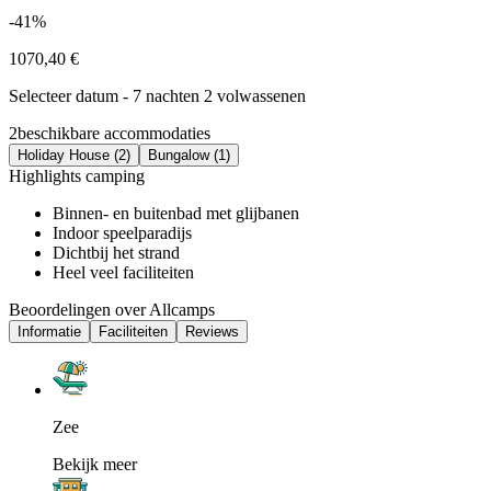
-41%
1070,40 €
Selecteer datum - 7 nachten 2 volwassenen
2
beschikbare accommodaties
Holiday House (2)
Bungalow (1)
Highlights camping
Binnen- en buitenbad met glijbanen
Indoor speelparadijs
Dichtbij het strand
Heel veel faciliteiten
Beoordelingen over Allcamps
Informatie
Faciliteiten
Reviews
Zee
Bekijk meer