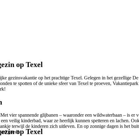
gezin op Texel
ke gezinsvakantie op het prachtige Texel. Gelegen in het gezellige De
den te spotten of de unieke sfeer van Texel te proeven, Vakantiepark D
rk!
m
 Met vier spannende glijbanen – waaronder een wildwaterbaan – is er vo
 een veilig kinderbad, waar ze heerlijk kunnen spetteren en lachen. Ook 
kje terwijl de kinderen zich uitleven. En op zonnige dagen is het buit
gezin op Texel
maal goed!