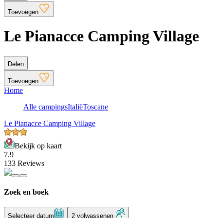
Toevoegen
Le Pianacce Camping Village
Delen
Toevoegen
Home
Alle campings
Italië
Toscane
Le Pianacce Camping Village
Bekijk op kaart
7.9
133 Reviews
Zoek en boek
Selecteer datum
2 volwassenen