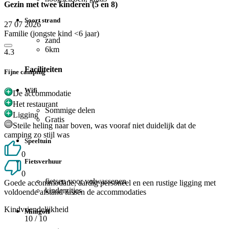
Gezin met twee kinderen (5 en 8)
Soort strand
27 07 2026
Familie (jongste kind <6 jaar)
zand
6km
4.3
Faciliteiten
Fijne camping
Wifi
De accommodatie
Het restaurant
Sommige delen
Ligging
Gratis
Steile heling naar boven, was vooraf niet duidelijk dat de
camping zo stijl was
Speeltuin
0
Fietsverhuur
0
fietsen voor volwassenen
Goede accommodatie, aardig personeel en een rustige ligging met
kinderzitjes
voldoende afstand tussen de accommodaties
Kindvriendelijkheid
Minigolf
10
/ 10