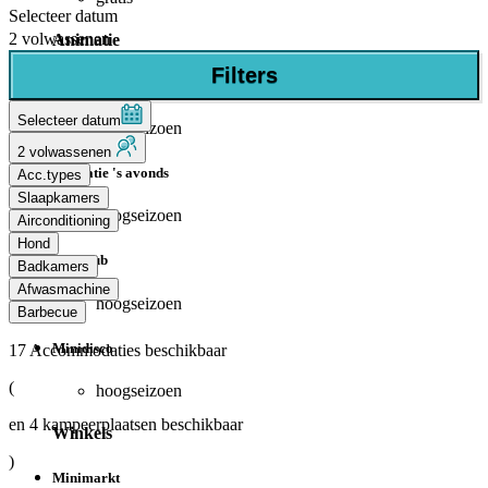
Selecteer datum
2 volwassenen
Animatie
Filters
Animatie overdag
Selecteer datum
hoogseizoen
2 volwassenen
Animatie 's avonds
Acc.types
Slaapkamers
hoogseizoen
Airconditioning
Hond
Miniclub
Badkamers
Afwasmachine
hoogseizoen
Barbecue
Minidisco
17
Accommodaties beschikbaar
(
hoogseizoen
en
4
kampeerplaatsen beschikbaar
Winkels
)
Minimarkt