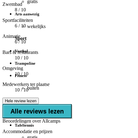
gratis
Zwembad
8
/ 10
Arts aanwezig
Sportfaciliteiten
6
/ 10
wekelijks
Animatie
Sport
6
/ 10
Voetbal
Bars & restaurants
10
/ 10
Trampoline
Omgeving
10
/ 10
Fitness
Medewerkers ter plaatse
buiten
10
/ 10
Volleybal
Hele review lezen
Alle reviews lezen
Sporttoernooien
Beoordelingen over Allcamps
Tafeltennis
Accommodatie en prijzen
gratis