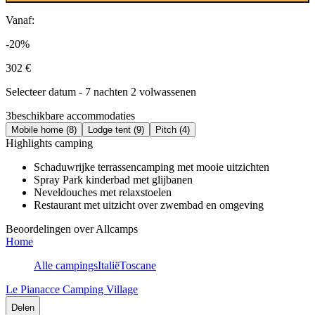
Vanaf:
-20%
302 €
Selecteer datum - 7 nachten 2 volwassenen
3
beschikbare accommodaties
Mobile home (8)
Lodge tent (9)
Pitch (4)
Highlights camping
Schaduwrijke terrassencamping met mooie uitzichten
Spray Park kinderbad met glijbanen
Neveldouches met relaxstoelen
Restaurant met uitzicht over zwembad en omgeving
Beoordelingen over Allcamps
Home
Alle campings
Italië
Toscane
Le Pianacce Camping Village
Delen