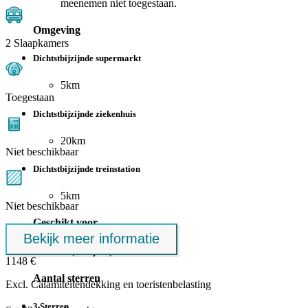
meenemen niet toegestaan.
Omgeving
2 Slaapkamers
Dichtstbijzijnde supermarkt
5km
Toegestaan
Dichtstbijzijnde ziekenhuis
20km
Niet beschikbaar
Dichtstbijzijnde treinstation
5km
Niet beschikbaar
Geschikt voor
Bekijk meer informatie
Kinderen (5-11 jaar)
1148 €
Aantal sterren
Excl.
Calamiteitendekking
en toeristenbelasting
3 Sterren