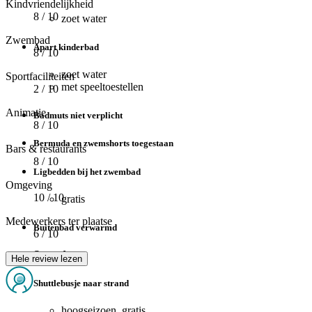
Kindvriendelijkheid
8
/ 10
zoet water
Zwembad
Apart kinderbad
8
/ 10
zoet water
Sportfaciliteiten
met speeltoestellen
2
/ 10
Animatie
Badmuts niet verplicht
8
/ 10
Bermuda en zwemshorts toegestaan
Bars & restaurants
8
/ 10
Ligbedden bij het zwembad
Omgeving
10
/ 10
gratis
Medewerkers ter plaatse
Buitenbad verwarmd
6
/ 10
Strand
Hele review lezen
Shuttlebusje naar strand
hoogseizoen, gratis