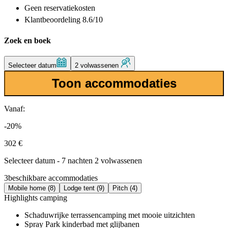
Geen reservatiekosten
Klantbeoordeling 8.6/10
Zoek en boek
Selecteer datum
2 volwassenen
Toon accommodaties
Vanaf:
-20%
302 €
Selecteer datum - 7 nachten 2 volwassenen
3
beschikbare accommodaties
Mobile home (8)
Lodge tent (9)
Pitch (4)
Highlights camping
Schaduwrijke terrassencamping met mooie uitzichten
Spray Park kinderbad met glijbanen