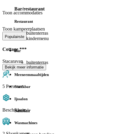
Bar/restaurant
Toon accommodaties
Restaurant
Toon kampeerplaatsen
buitenterras
Populairste
kindermenu
Cottage ***
Bar
Stacaravan
buitenterras
Bekijk meer informatie
Meeneemmaaltijden
5 Personen
Snackbar
Ijssalon
Beschikbaar
Sanitair
Wasmachines
2 Slaapkamers