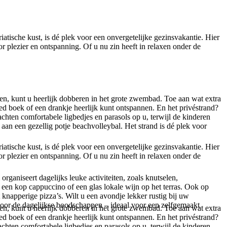
tische kust, is dé plek voor een onvergetelijke gezinsvakantie. Hier
 plezier en ontspanning. Of u nu zin heeft in relaxen onder de
ren, kunt u heerlijk dobberen in het grote zwembad. Toe aan wat extra
d boek of een drankje heerlijk kunt ontspannen. En het privéstrand?
hten comfortabele ligbedjes en parasols op u, terwijl de kinderen
aan een gezellig potje beachvolleybal. Het strand is dé plek voor
tische kust, is dé plek voor een onvergetelijke gezinsvakantie. Hier
 plezier en ontspanning. Of u nu zin heeft in relaxen onder de
ganiseert dagelijks leuke activiteiten, zoals knutselen,
n een kop cappuccino of een glas lokale wijn op het terras. Ook op
 knapperige pizza’s. Wilt u een avondje lekker rustig bij uw
oor de dagelijkse boodschappen – ideaal voor een zelfgemaakt
ren, kunt u heerlijk dobberen in het grote zwembad. Toe aan wat extra
d boek of een drankje heerlijk kunt ontspannen. En het privéstrand?
hten comfortabele ligbedjes en parasols op u, terwijl de kinderen