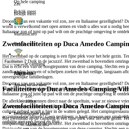
Op hele camping
Zee
Bekijk meer
Bekijk meer
Droomt u van een vakantie vol zon, zee en Italiaanse gezelligheid? D
wordt u verwelkomd met open armen en vindt u alles wat u nodig heeft
Italiaanse zon of juist op pad wilt om de prachtige omgeving te ontde
Martinsicuro
Zwemfaciliteiten op Duca Amedeo Campin
Bekijk meer
Het zwembad op de camping is een fijne plek voor het hele gezin. Terw
ontspanning? Duik in de jacuzzi!. Het zwembad is bovendien omringd 
Faciliteiten
Op hele camping
Dat is echt een van de hoogtepunten van deze camping. Slechts een pa
zandkastelen bouwen of schelpen zoeken in het veilige, langzaam aflop
Algemeen
Bekijk meer
onvergetelijke familiedagen.
Droomt u van een vakantie vol zon, zee en Italiaanse gezelligheid? D
Afstand tot zee/meer
Faciliteiten op Duca Amedeo Camping Vil
wordt u verwelkomd met open armen en vindt u alles wat u nodig heeft
Italiaanse zon of juist op pad wilt om de prachtige omgeving te ontde
Zee
De allerkleinsten rennen direct naar de speeltuin, waar ze nieuwe vri
100m
Zwemfaciliteiten op Duca Amedeo Campin
sporttoernooien en een vrolijke minidisco. Tieners kunnen zich uitleve
culinair gebied wordt u hier in de watten gelegd. Het campingrestauran
Dichtstbijzijnde plaats
accommodatie blijven? Geen probleem: u haalt gewoon een smakelijke
Het zwembad op de camping is een fijne plek voor het hele gezin. Terw
ontbijtje met vers brood en fruit.
ontspanning? Duik in de jacuzzi!. Het zwembad is bovendien omringd 
Martinsicuro
Dat is echt een van de hoogtepunten van deze camping. Slechts een pa