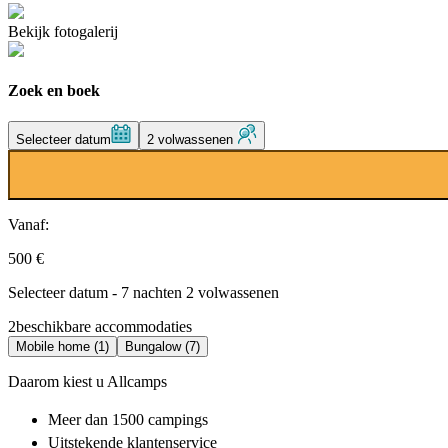
Bekijk fotogalerij
Zoek en boek
Selecteer datum
2 volwassenen
Vanaf:
500 €
Selecteer datum - 7 nachten 2 volwassenen
2
beschikbare accommodaties
Mobile home (1)
Bungalow (7)
Daarom kiest u Allcamps
Meer dan
1500 campings
Uitstekende
klantenservice