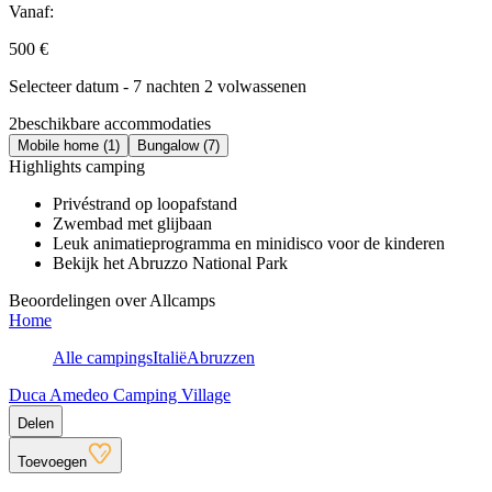
Vanaf:
500 €
Selecteer datum - 7 nachten 2 volwassenen
2
beschikbare accommodaties
Mobile home (1)
Bungalow (7)
Highlights camping
Privéstrand op loopafstand
Zwembad met glijbaan
Leuk animatieprogramma en minidisco voor de kinderen
Bekijk het Abruzzo National Park
Beoordelingen over Allcamps
Home
Alle campings
Italië
Abruzzen
Duca Amedeo Camping Village
Delen
Toevoegen