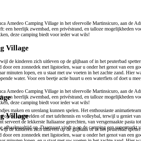
uca Amedeo Camping Village in het sfeervolle Martinsicuro, aan de Adria
: een heerlijk zwembad, een privéstrand, en talloze mogelijkheden voor
kken, deze camping biedt voor ieder wat wils!
g Village
ijl de kinderen zich uitleven op de glijbaan of in het peuterbad spette
door een zonnedek met ligstoelen, waar u onder het genot van een goe
ar minuten lopen, en u staat met uw voeten in het zachte zand. Hier wac
ende water. Voor een beetje actie huurt u een waterfiets of doet u mee 
uca Amedeo Camping Village in het sfeervolle Martinsicuro, aan de Adria
lage
: een heerlijk zwembad, een privéstrand, en talloze mogelijkheden voor
kken, deze camping biedt voor ieder wat wils!
endjes maken en urenlang kunnen spelen. Het enthousiaste animatieteam or
g Village
n op de sportvelden of met tafeltennis en volleybal, terwijl u geniet va
t serveert de lekkerste Italiaanse gerechten, van versgemaakte pasta tot
 afhaalmaaltijd op. Daarnaast vindt u op de camping een supermarkt v
ijl de kinderen zich uitleven op de glijbaan of in het peuterbad spette
door een zonnedek met ligstoelen, waar u onder het genot van een goe
ar minuten lopen, en u staat met uw voeten in het zachte zand. Hier wac