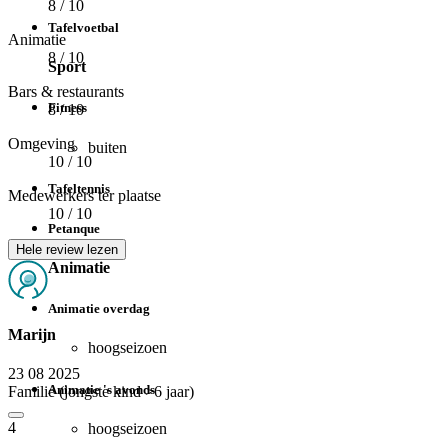
8
/ 10
Tafelvoetbal
Animatie
8
/ 10
Sport
Bars & restaurants
Fitness
8
/ 10
Omgeving
buiten
10
/ 10
Tafeltennis
Medewerkers ter plaatse
10
/ 10
Petanque
Hele review lezen
Animatie
Animatie overdag
Marijn
hoogseizoen
23 08 2025
Animatie 's avonds
Familie (jongste kind >6 jaar)
4
hoogseizoen