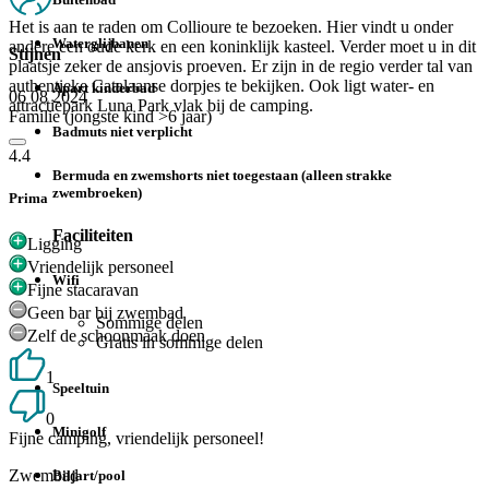
Het is aan te raden om Collioure te bezoeken. Hier vindt u onder
Waterglijbanen
andere een oude kerk en een koninklijk kasteel. Verder moet u in dit
Stijnen
plaatsje zeker de ansjovis proeven. Er zijn in de regio verder tal van
authentieke Catalaanse dorpjes te bekijken. Ook ligt water- en
Apart kinderbad
06 08 2024
attractiepark Luna Park vlak bij de camping.
Familie (jongste kind >6 jaar)
Badmuts niet verplicht
4.4
Bermuda en zwemshorts niet toegestaan (alleen strakke
zwembroeken)
Prima
Faciliteiten
Ligging
Vriendelijk personeel
Wifi
Fijne stacaravan
Geen bar bij zwembad
Sommige delen
Zelf de schoonmaak doen
Gratis in sommige delen
1
Speeltuin
0
Minigolf
Fijne camping, vriendelijk personeel!
Zwembad
Biljart/pool