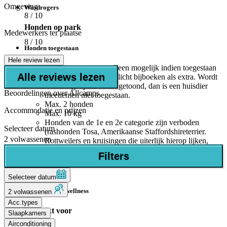
Omgeving
Wasdrogers
8
/ 10
Honden op park
Medewerkers ter plaatse
8
/ 10
Honden toegestaan
Hele review lezen
Huisdier meenemen alleen mogelijk indien toegestaan
Alle reviews lezen
in accommodatie. Verplicht bijboeken als extra. Wordt
deze mogelijkheid niet getoond, dan is een huisdier
Beoordelingen over Allcamps
meenemen niet toegestaan.
Max. 2 honden
Accommodatie en prijzen
Max. 10 kg
Honden van de 1e en 2e categorie zijn verboden
Selecteer datum
(rashonden Tosa, Amerikaanse Staffordshireterrier.
2 volwassenen
Rottweilers en kruisingen die uiterlijk hierop lijken,
incl. Mastiffs ('Boerboel').
Filters
Wellness
Selecteer datum
Ligbedden bij wellness
2 volwassenen
Acc.types
Geschikt voor
Slaapkamers
Airconditioning