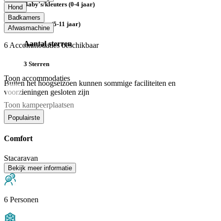
Baby's/kleuters (0-4 jaar)
Hond
Badkamers
Kinderen (5-11 jaar)
Afwasmachine
Aantal sterren
6
Accommodaties beschikbaar
3 Sterren
Toon accommodaties
Buiten het hoogseizoen kunnen sommige faciliteiten en
voorzieningen gesloten zijn
Toon kampeerplaatsen
Populairste
Comfort
Stacaravan
Bekijk meer informatie
6 Personen