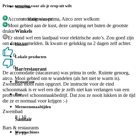
Prima camping voor als je erop uit wilt
Miniclub
hoogseizoen
Accommodatie was prima, Airco zeer welkom
Mooi gebied aan de kust, deze camping net buten de grootste
drukte
Winkels
Er stond wel een laadpaal voor elektrische auto’s. Zou goed zijn
om dat te vermelden. Ik kwam er gelukkig na 2 dagen zelf achter.
Bakker
0
Lokale producten
0
Bar/restaurant
De accomodatie (stacaravan) was prima in orde. Ruimte genoeg,
airco. Mooi gebied om te wandelen (als het niet te warm is).
Restaurant
Zwembad mooi ruim opgezet. De instructie voor de eind
schoonmaak is er wel een die je zelfs niet kan verlangen van een
Bar
professioneel schoonmaakbedrijf. Dat zou ze nooit lukken in de tijd
die ze er normaal voor krijgen :-)
Meeneemmaaltijden
Zwembad
8
/ 10
Sanitair
Bars & restaurants
Wasmachines
8
/ 10