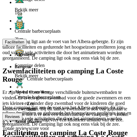
Bekijk meer
185
Centrale barbecueplaats
3km
Deze camping ligt aan de voet van het Albera-gebergte. Er zijn
Faciliteiten
talloze faciliteiten en gedurende het hoogseizoen profiteren jong en
oud van de vele activiteiten die door het animatieteam worden
Algemeen
georganiseerd. De camping ligt ook nog eens vlak bij de zee.
Sommige delen
Barbecue
Zwemfaciliteiten op camping La Coste
Bekijk meer
Rouge
Centrale barbecueplaats
Afstand tot zee/meer
Er zijn op La Coste Rouge verschillende buitenzwembaden te
Centrale barbecueplaats
vinden. Er is een groot zwembad voor de goede zwemmers en een
iets kleiner en minder diep zwembad voor de kinderen die goed
Zee
Deze camping ligt aan de voet van het Albera-gebergte. Er zijn
kunnen zwemmen. Bij dit laatste zwembad is ook een glijbaan te
1km
talloze faciliteiten en gedurende het hoogseizoen profiteren jong en
vinden. Tot slot is er ook een kinderbad op de camping te vinden.
Reviews
oud van de vele activiteiten die door het animatieteam worden
De camping ligt op ongeveer één kilometer afstand van de zee.
Aantal plaatsen
8.3
georganiseerd. De camping ligt ook nog eens vlak bij de zee.
Totale reviewscore voor
Faciliteiten op camping La Coste Rouge
185
Zwemfaciliteiten op camping La Coste