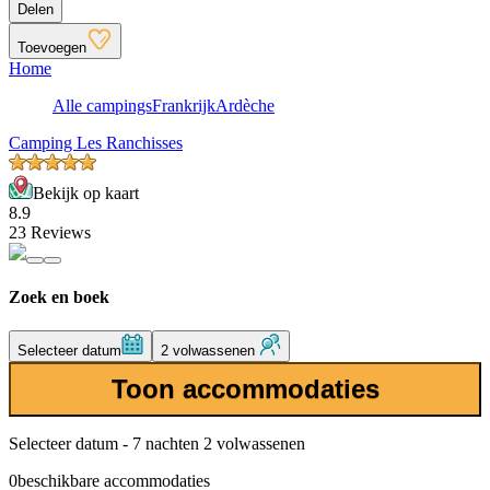
Delen
Toevoegen
Home
Alle campings
Frankrijk
Ardèche
Camping Les Ranchisses
Bekijk op kaart
8.9
23 Reviews
Zoek en boek
Selecteer datum
2 volwassenen
Toon accommodaties
Selecteer datum - 7 nachten 2 volwassenen
0
beschikbare accommodaties