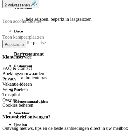
2 volwassenen
Tienerclub
hele seizoen, beperkt in laagseizoen
Toon accommodaties
Disco
Toon kampeerplaatsen
Ter plaatse
Populairste
Bar/restaurant
Klantenservice
Restaurant
FAQ & Contact
Boekingsvoorwaarden
buitenterras
Privacy
Vakantie-ideeën
Veilig boeken
Bar
Trustpilot
Over ons
Meeneemmaaltijden
Cookies beheren
Snackbar
Nieuwsbrief ontvangen?
Ijssalon
Ontvang nieuws, tips en de beste aanbiedingen direct in uw mailbox