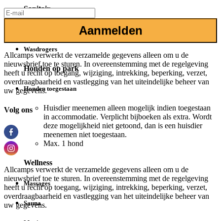
Sanitair
Aanmelden
Wasmachines
Wasdrogers
Allcamps verwerkt de verzamelde gegevens alleen om u de
nieuwsbrief toe te sturen. In overeenstemming met de regelgeving
Honden op park
heeft u recht op toegang, wijziging, intrekking, beperking, verzet,
overdraagbaarheid en vastlegging van het uiteindelijke beheer van
Honden toegestaan
uw gegevens.
Huisdier meenemen alleen mogelijk indien toegestaan
Volg ons
in accommodatie. Verplicht bijboeken als extra. Wordt
deze mogelijkheid niet getoond, dan is een huisdier
meenemen niet toegestaan.
Max. 1 hond
Wellness
Allcamps verwerkt de verzamelde gegevens alleen om u de
nieuwsbrief toe te sturen. In overeenstemming met de regelgeving
Massages
heeft u recht op toegang, wijziging, intrekking, beperking, verzet,
overdraagbaarheid en vastlegging van het uiteindelijke beheer van
Sauna
uw gegevens.