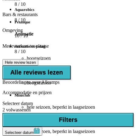
8
/ 10
Aquarobics
Bars & restaurants
8
/ 10
Petanque
Omgeving
Animatie
10
/ 10
Medewerkers ter plaatse
Animatie overdag
8
/ 10
hoogseizoen
Hele review lezen
Animatie 's avonds
Alle reviews lezen
Beoordelingen over Allcamps
hoogseizoen
Accommodatie en prijzen
Miniclub
Selecteer datum
hele seizoen, beperkt in laagseizoen
2 volwassenen
Filters
Juniorclub
hele seizoen, beperkt in laagseizoen
Selecteer datum