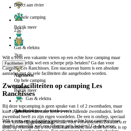
Direct aan rivier
Op hele camping
Bekijk meer
237
Gas & elektra
2km
Wilt u eens een vakantie vieren op een echte luxe camping maar
daarbij natuurlijk wel een scherpe prijs betalen? Ga dan voor
Faciliteiten
Camping Les Ranchisses. Een stacaravan huren is een absolute
aanrader met de vele faciliteiten die aangeboden worden.
Algemeen
Op hele camping
Zwemfaciliteiten op camping Les
Barbecue
Bekijk meer
Ranchisses
Gas & elektra
Bij deze topcamping is geen sprake van 1 of 2 zwembaden, maar
Gas & elektra
Oplaadpunt voor electrische auto's
kunt u genieten van maar liefst 4 verschillende zwembaden. Ieder
zwembad heeft zo zijn eigen voordelen. De een is ondiep, speciaal
Wilt u eens een vakantie vieren op een echte luxe camping maar
voor kinderen, de ander is geschikt voor volwassenen. Zo kunt u er
Tegen betaling
daarbij natuurlijk wel een scherpe prijs betalen? Ga dan voor
altijd op rekenen dat u een duik kunt nemen, hoe druk het ook is op