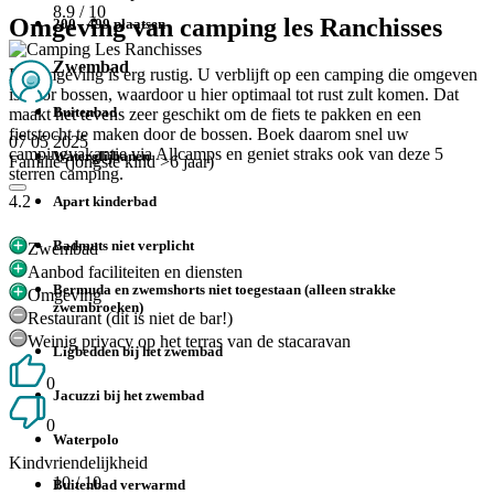
8.9
/ 10
Omgeving van camping les Ranchisses
200 - 499 plaatsen
Zwembad
De omgeving is erg rustig. U verblijft op een camping die omgeven
is door bossen, waardoor u hier optimaal tot rust zult komen. Dat
Buitenbad
maakt het tevens zeer geschikt om de fiets te pakken en een
fietstocht te maken door de bossen. Boek daarom snel uw
07 05 2025
campingvakantie via Allcamps en geniet straks ook van deze 5
Waterglijbanen
Familie (jongste kind >6 jaar)
sterren camping.
4.2
Apart kinderbad
Badmuts niet verplicht
Zwembad
Aanbod faciliteiten en diensten
Bermuda en zwemshorts niet toegestaan (alleen strakke
Omgeving
zwembroeken)
Restaurant (dit is niet de bar!)
Weinig privacy op het terras van de stacaravan
Ligbedden bij het zwembad
0
Jacuzzi bij het zwembad
0
Waterpolo
Kindvriendelijkheid
10
/ 10
Buitenbad verwarmd