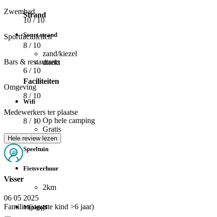
Zwembad
Strand
10
/ 10
Soort strand
Sportfaciliteiten
8
/ 10
zand/kiezel
Bars & restaurants
direkt
6
/ 10
Faciliteiten
Omgeving
8
/ 10
Wifi
Medewerkers ter plaatse
Op hele camping
8
/ 10
Gratis
Hele review lezen
Speeltuin
Fietsverhuur
Visser
2km
06 05 2025
Familie (jongste kind >6 jaar)
Minigolf