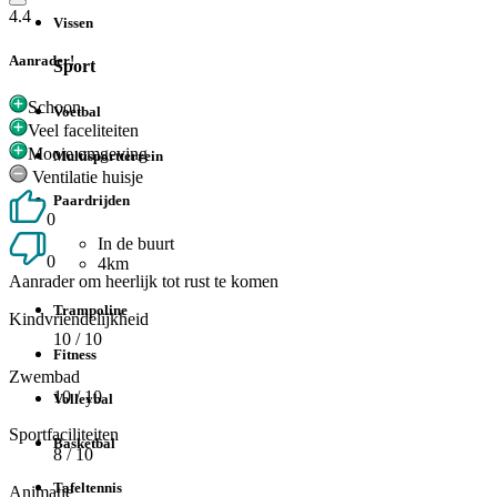
4.4
Vissen
Aanrader!
Sport
Schoon
Voetbal
Veel faceliteiten
Mooie omgeving
Multisportterrein
Ventilatie huisje
Paardrijden
0
In de buurt
0
4km
Aanrader om heerlijk tot rust te komen
Trampoline
Kindvriendelijkheid
10
/ 10
Fitness
Zwembad
10
/ 10
Volleybal
Sportfaciliteiten
Basketbal
8
/ 10
Tafeltennis
Animatie