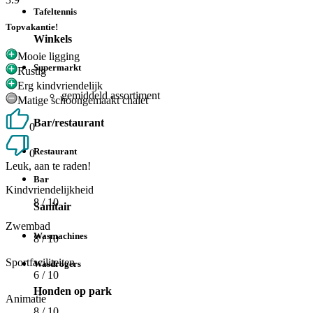
Tafeltennis
Topvakantie!
Winkels
Mooie ligging
Supermarkt
Rustig
Erg kindvriendelijk
gemiddeld assortiment
Matige schoongemaakt chalet
Bar/restaurant
0
Restaurant
0
Leuk, aan te raden!
Bar
Kindvriendelijkheid
8
/ 10
Sanitair
Zwembad
Wasmachines
8
/ 10
Sportfaciliteiten
Wasdrogers
6
/ 10
Honden op park
Animatie
8
/ 10