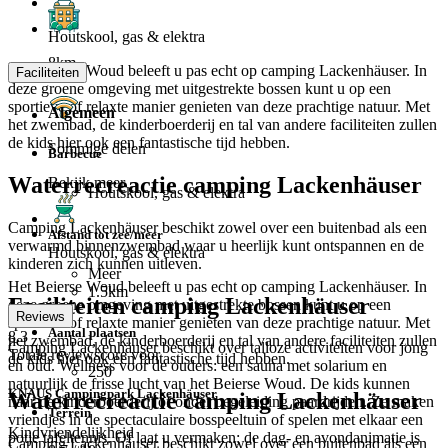
Houtskool, gas & elektra
8km
Het Beierse Woud beleeft u pas echt op camping Lackenhäuser. In
Faciliteiten
deze groene omgeving met uitgestrekte bossen kunt u op een
sportieve of relaxte manier genieten van deze prachtige natuur. Met
Algemeen
het zwembad, de kinderboerderij en tal van andere faciliteiten zullen
de kids hier ook een fantastische tijd hebben.
Sommige delen
Barbecue
Waterrecreactie camping Lackenhäuser
Bekijk meer
Houtskool, gas & elektra
Camping Lackenhäuser beschikt zowel over een buitenbad als een
Afstand tot zee/meer
verwarmd binnenzwembad waar u heerlijk kunt ontspannen en de
Houtskool, gas & elektra
kinderen zich kunnen uitleven.
Meer
Het Beierse Woud beleeft u pas echt op camping Lackenhäuser. In
1.5km
Faciliteiten camping Lackenhäuser
deze groene omgeving met uitgestrekte bossen kunt u op een
Reviews
sportieve of relaxte manier genieten van deze prachtige natuur. Met
Aantal plaatsen
8.3
het zwembad, de kinderboerderij en tal van andere faciliteiten zullen
Camping Lackenhäuser beschikt over talloze activiteiten voor jong
Totale reviewscore voor
de kids hier ook een fantastische tijd hebben.
en oud. Wellness voor de ouders: een sauna met solarium en
250
natuurlijk de frisse lucht van het Beierse Woud. De kids kunnen
KNAUS Campingpark Lackenhäuser
Waterrecreactie camping Lackenhäuser
naar de kinderboerderij of onder begeleiding paardrijden. Ze maken
Terrein
vriendjes in de spectaculaire bosspeeltuin of spelen met elkaar een
Kindvriendelijkheid
potje tafeltennis. Of laat u vermaken; de dag- en avondanimatie is
Camping Lackenhäuser beschikt zowel over een buitenbad als een