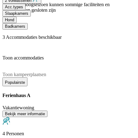
2 volwassenen
Buiten het hoogseizoen kunnen sommige faciliteiten en
Acc.types
voorzieningen gesloten zijn
Slaapkamers
Hond
Badkamers
3
Accommodaties beschikbaar
Toon accommodaties
Toon kampeerplaatsen
Populairste
Ferienhaus A
Vakantiewoning
Bekijk meer informatie
4 Personen