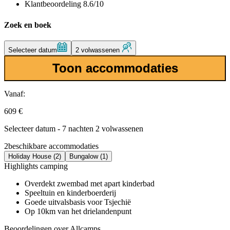
Klantbeoordeling 8.6/10
Zoek en boek
Selecteer datum
2 volwassenen
Toon accommodaties
Vanaf:
609 €
Selecteer datum - 7 nachten 2 volwassenen
2
beschikbare accommodaties
Holiday House (2)
Bungalow (1)
Highlights camping
Overdekt zwembad met apart kinderbad
Speeltuin en kinderboerderij
Goede uitvalsbasis voor Tsjechië
Op 10km van het drielandenpunt
Beoordelingen over Allcamps