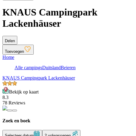
KNAUS Campingpark
Lackenhäuser
Delen
Toevoegen
Home
Alle campings
Duitsland
Beieren
KNAUS Campingpark Lackenhäuser
Bekijk op kaart
8.3
78 Reviews
Zoek en boek
Selecteer datum
2 volwassenen