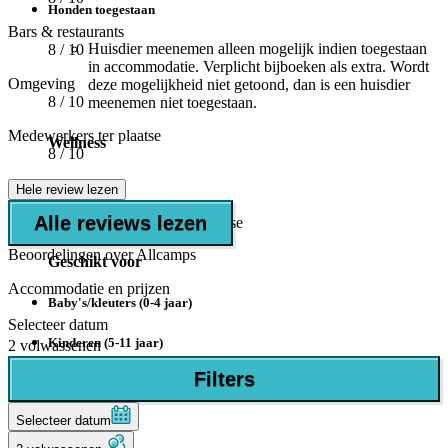
Honden toegestaan
Bars & restaurants
Huisdier meenemen alleen mogelijk indien toegestaan
8
/ 10
in accommodatie. Verplicht bijboeken als extra. Wordt
Omgeving
deze mogelijkheid niet getoond, dan is een huisdier
8
/ 10
meenemen niet toegestaan.
Medewerkers ter plaatse
Wellness
8
/ 10
Sauna
Hele review lezen
Alle reviews lezen
tegen betaling ter plaatse
Beoordelingen over Allcamps
Geschikt voor
Accommodatie en prijzen
Baby's/kleuters (0-4 jaar)
Selecteer datum
Kinderen (5-11 jaar)
2 volwassenen
Filters
Aantal sterren
Selecteer datum
3 Sterren