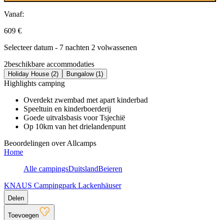
Vanaf:
609 €
Selecteer datum - 7 nachten 2 volwassenen
2
beschikbare accommodaties
Holiday House (2)
Bungalow (1)
Highlights camping
Overdekt zwembad met apart kinderbad
Speeltuin en kinderboerderij
Goede uitvalsbasis voor Tsjechië
Op 10km van het drielandenpunt
Beoordelingen over Allcamps
Home
Alle campings
Duitsland
Beieren
KNAUS Campingpark Lackenhäuser
Delen
Toevoegen