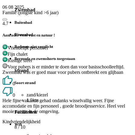
06 08 2025
Zwembad
Familie (jongste kind >6 jaar)
Buitenbad
4.7
Binnenbad
Aanrader voor rust en natuur !
Badmuts niet verplicht
Vriendelijk personeel
Fijn chalet
Bermuda en zwemshorts toegestaan
Rustige sfeer
Voor pubers is er minder te doen dan voor basisschoolleeftijd.
Strand
Zwembad was er goed maar voor pubers ontbreekt een glijbaan
Soort strand
0
zand/kiezel
0
1.5km
Hele fijne vakantie gehad ondanks wisselvallig weer. Fijne
accomodatie en fijn personeel , goede broodjesservice. Heel veel
mooie natuur in de omgeving.
Faciliteiten
Kindvriendelijkheid
Wifi
8
/ 10