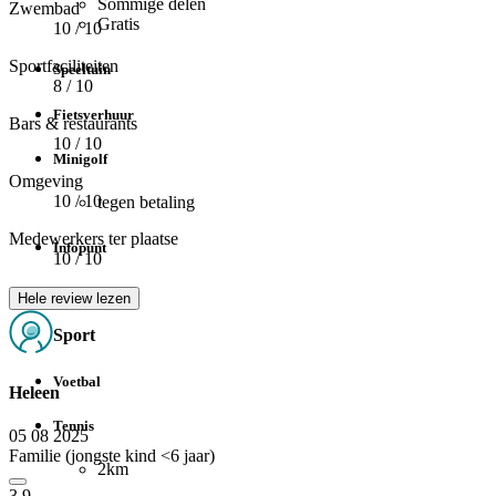
Sommige delen
Zwembad
Gratis
10
/ 10
Sportfaciliteiten
Speeltuin
8
/ 10
Fietsverhuur
Bars & restaurants
10
/ 10
Minigolf
Omgeving
10
/ 10
tegen betaling
Medewerkers ter plaatse
Infopunt
10
/ 10
Vissen
Hele review lezen
Sport
Voetbal
Heleen
Tennis
05 08 2025
Familie (jongste kind <6 jaar)
2km
3.9