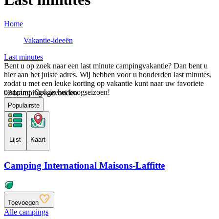
Home
Vakantie-ideeën
Last minutes
Bent u op zoek naar een last minute campingvakantie? Dan bent u
hier aan het juiste adres. Wij hebben voor u honderden last minutes,
zodat u met een leuke korting op vakantie kunt naar uw favoriete
camping. Ook in het hoogseizoen!
924
campings gevonden
Populairste
Lijst
Kaart
Camping International Maisons-Laffitte
Toevoegen
Alle campings