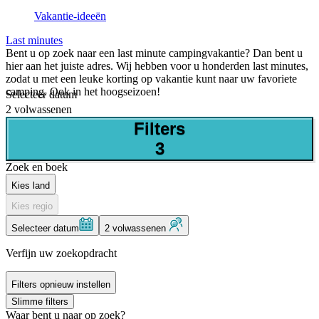
Vakantie-ideeën
Last minutes
Bent u op zoek naar een last minute campingvakantie? Dan bent u
hier aan het juiste adres. Wij hebben voor u honderden last minutes,
zodat u met een leuke korting op vakantie kunt naar uw favoriete
camping. Ook in het hoogseizoen!
Selecteer datum
2 volwassenen
Filters
3
Zoek en boek
Kies land
Kies regio
Selecteer datum
2 volwassenen
Verfijn uw zoekopdracht
Filters opnieuw instellen
Slimme filters
Waar bent u naar op zoek?