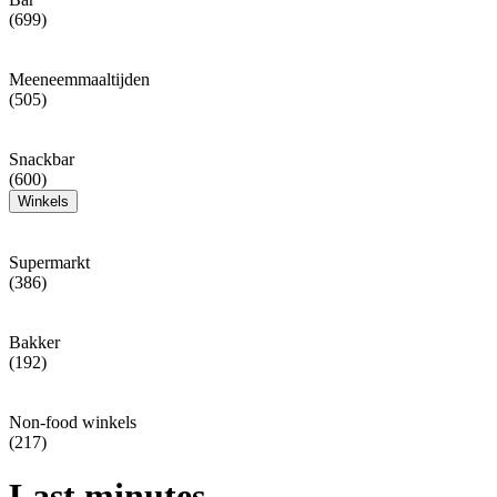
(699)
Meeneemmaaltijden
(505)
Snackbar
(600)
Winkels
Supermarkt
(386)
Bakker
(192)
Non-food winkels
(217)
Last minutes