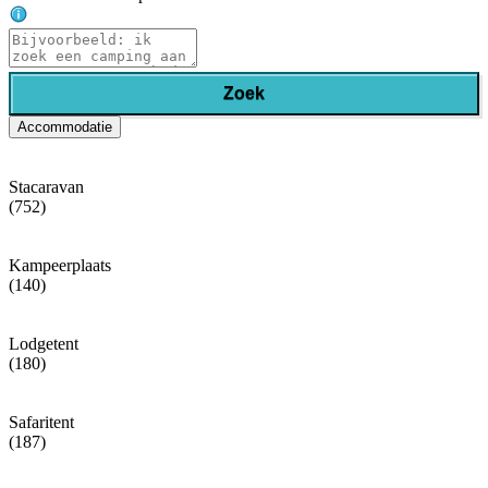
Zoek
Accommodatie
Stacaravan
(752)
Kampeerplaats
(140)
Lodgetent
(180)
Safaritent
(187)