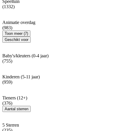
Speeltuin
(1332)
Animatie overdag
(983)
Toon meer (7)
Geschikt voor
Baby's/kleuters (0-4 jaar)
(755)
Kinderen (5-11 jaar)
(959)
Tieners (12+)
(376)
Aantal sterren
5 Sterren
(235)