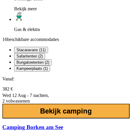
Bekijk meer
Gas & elektra
16
beschikbare accommodaties
Stacaravans (11)
Safaritenten (2)
Bungalowtenten (2)
Kampeerplaats (1)
Vanaf:
382 €
Wed 12 Aug - 7 nachten,
2 volwassenen
Bekijk camping
Camping Borken am See