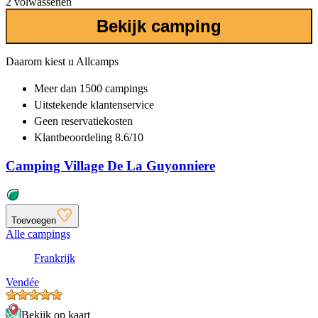
2 volwassenen
Bekijk camping
Daarom kiest u Allcamps
Meer dan
1500 campings
Uitstekende
klantenservice
Geen reservatiekosten
Klantbeoordeling 8.6/10
Camping Village De La Guyonniere
Toevoegen
Alle campings
Frankrijk
Vendée
Bekijk op kaart