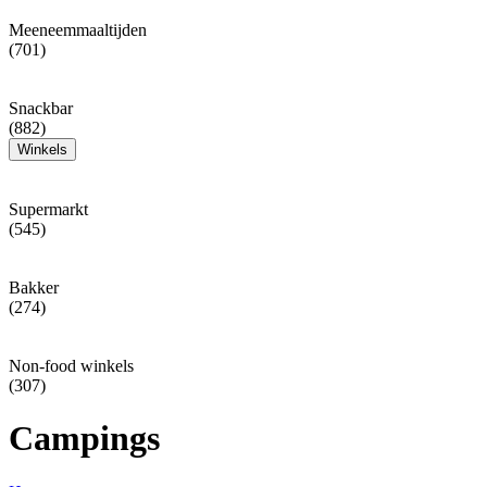
Meeneemmaaltijden
(701)
Snackbar
(882)
Winkels
Supermarkt
(545)
Bakker
(274)
Non-food winkels
(307)
Campings