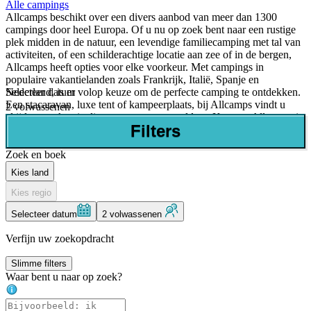
Alle campings
Allcamps beschikt over een divers aanbod van meer dan 1300
campings door heel Europa. Of u nu op zoek bent naar een rustige
plek midden in de natuur, een levendige familiecamping met tal van
activiteiten, of een schilderachtige locatie aan zee of in de bergen,
Allcamps heeft opties voor elke voorkeur. Met campings in
populaire vakantielanden zoals Frankrijk, Italië, Spanje en
Selecteer datum
Nederland, is er volop keuze om de perfecte camping te ontdekken.
Een stacaravan, luxe tent of kampeerplaats, bij Allcamps vindt u
2 volwassenen
altijd een vakantie die aan uw wensen voldoet. Kortom, Allcamps is
Filters
uw startpunt voor een zorgeloze en plezierige campingervaring.
Zoek en boek
Kies land
Kies regio
Selecteer datum
2 volwassenen
Verfijn uw zoekopdracht
Slimme filters
Waar bent u naar op zoek?