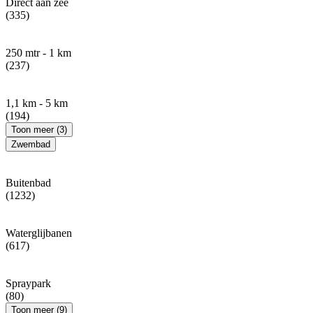
Direct aan zee
(335)
250 mtr - 1 km
(237)
1,1 km - 5 km
(194)
Toon meer (3)
Zwembad
Buitenbad
(1232)
Waterglijbanen
(617)
Spraypark
(80)
Toon meer (9)