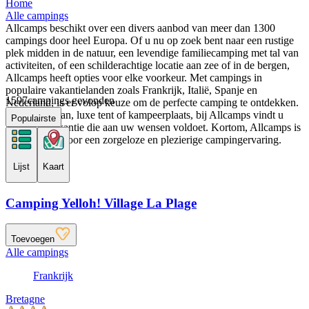
Home
Alle campings
Allcamps beschikt over een divers aanbod van meer dan 1300
campings door heel Europa. Of u nu op zoek bent naar een rustige
plek midden in de natuur, een levendige familiecamping met tal van
activiteiten, of een schilderachtige locatie aan zee of in de bergen,
Allcamps heeft opties voor elke voorkeur. Met campings in
populaire vakantielanden zoals Frankrijk, Italië, Spanje en
1597
campings gevonden
Nederland, is er volop keuze om de perfecte camping te ontdekken.
Een stacaravan, luxe tent of kampeerplaats, bij Allcamps vindt u
Populairste
altijd een vakantie die aan uw wensen voldoet. Kortom, Allcamps is
uw startpunt voor een zorgeloze en plezierige campingervaring.
Lijst
Kaart
Camping Yelloh! Village La Plage
Toevoegen
Alle campings
Frankrijk
Bretagne