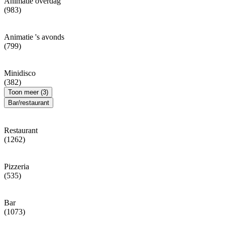
Animatie overdag
(983)
Animatie 's avonds
(799)
Minidisco
(382)
Toon meer (3)
Bar/restaurant
Restaurant
(1262)
Pizzeria
(535)
Bar
(1073)