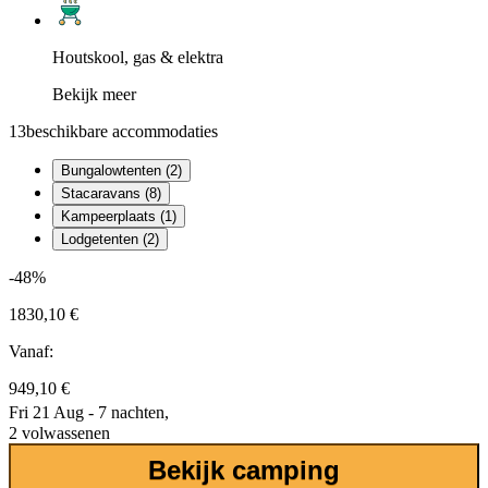
Houtskool, gas & elektra
Bekijk meer
13
beschikbare accommodaties
Bungalowtenten (2)
Stacaravans (8)
Kampeerplaats (1)
Lodgetenten (2)
-48%
1830,10 €
Vanaf:
949,10 €
Fri 21 Aug - 7 nachten,
2 volwassenen
Bekijk camping