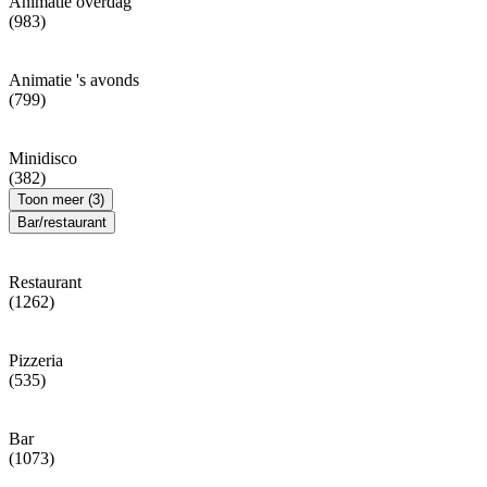
Animatie overdag
(983)
Animatie 's avonds
(799)
Minidisco
(382)
Toon meer (3)
Bar/restaurant
Restaurant
(1262)
Pizzeria
(535)
Bar
(1073)