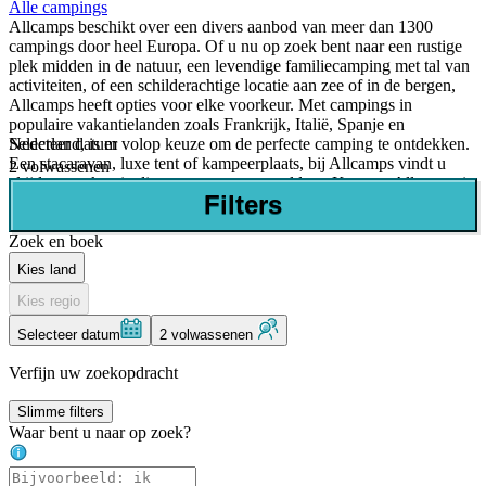
Alle campings
Allcamps beschikt over een divers aanbod van meer dan 1300
campings door heel Europa. Of u nu op zoek bent naar een rustige
plek midden in de natuur, een levendige familiecamping met tal van
activiteiten, of een schilderachtige locatie aan zee of in de bergen,
Allcamps heeft opties voor elke voorkeur. Met campings in
populaire vakantielanden zoals Frankrijk, Italië, Spanje en
Selecteer datum
Nederland, is er volop keuze om de perfecte camping te ontdekken.
Een stacaravan, luxe tent of kampeerplaats, bij Allcamps vindt u
2 volwassenen
altijd een vakantie die aan uw wensen voldoet. Kortom, Allcamps is
Filters
uw startpunt voor een zorgeloze en plezierige campingervaring.
Zoek en boek
Kies land
Kies regio
Selecteer datum
2 volwassenen
Verfijn uw zoekopdracht
Slimme filters
Waar bent u naar op zoek?