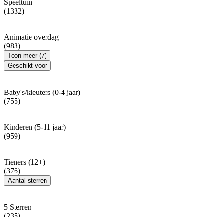
Speeltuin
(1332)
Animatie overdag
(983)
Toon meer (7)
Geschikt voor
Baby's/kleuters (0-4 jaar)
(755)
Kinderen (5-11 jaar)
(959)
Tieners (12+)
(376)
Aantal sterren
5 Sterren
(235)