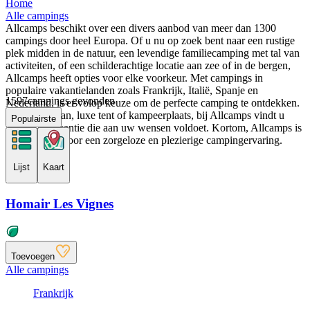
Home
Alle campings
Allcamps beschikt over een divers aanbod van meer dan 1300
campings door heel Europa. Of u nu op zoek bent naar een rustige
plek midden in de natuur, een levendige familiecamping met tal van
activiteiten, of een schilderachtige locatie aan zee of in de bergen,
Allcamps heeft opties voor elke voorkeur. Met campings in
populaire vakantielanden zoals Frankrijk, Italië, Spanje en
1597
campings gevonden
Nederland, is er volop keuze om de perfecte camping te ontdekken.
Een stacaravan, luxe tent of kampeerplaats, bij Allcamps vindt u
Populairste
altijd een vakantie die aan uw wensen voldoet. Kortom, Allcamps is
uw startpunt voor een zorgeloze en plezierige campingervaring.
Lijst
Kaart
Homair Les Vignes
Toevoegen
Alle campings
Frankrijk