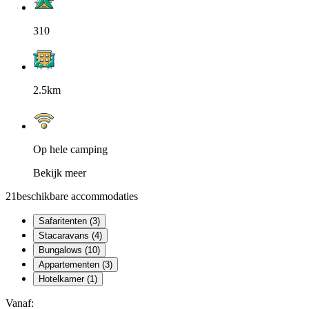
310
2.5km
Op hele camping
Bekijk meer
21
beschikbare accommodaties
Safaritenten (3)
Stacaravans (4)
Bungalows (10)
Appartementen (3)
Hotelkamer (1)
Vanaf: