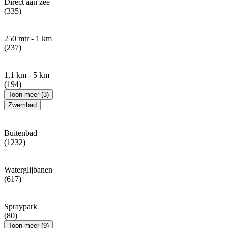
Direct aan zee
(335)
250 mtr - 1 km
(237)
1,1 km - 5 km
(194)
Toon meer (3)
Zwembad
Buitenbad
(1232)
Waterglijbanen
(617)
Spraypark
(80)
Toon meer (9)