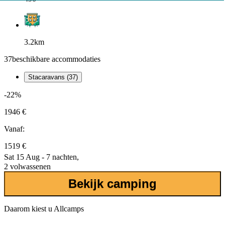
3.2km
37
beschikbare accommodaties
Stacaravans (37)
-22%
1946 €
Vanaf:
1519 €
Sat 15 Aug - 7 nachten,
2 volwassenen
Bekijk camping
Daarom kiest u Allcamps