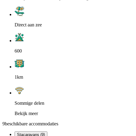
Direct aan zee
600
1km
Sommige delen
Bekijk meer
9
beschikbare accommodaties
Stacaravans (9)