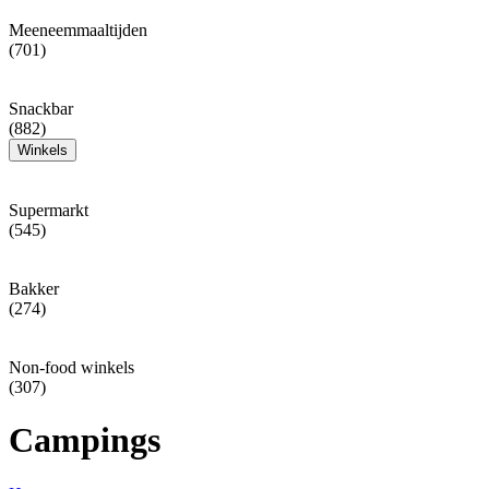
Meeneemmaaltijden
(701)
Snackbar
(882)
Winkels
Supermarkt
(545)
Bakker
(274)
Non-food winkels
(307)
Campings