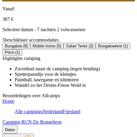
Vanaf:
387 €
Selecteer datum - 7 nachten 2 volwassenen
5
beschikbare accommodaties
Bungalow (8)
Mobile home (5)
Safari Tents (2)
Bungalowtent (1)
Pitch (1)
Highlights camping
Zwembad naast de camping (tegen betaling)
Spetterparadijs voor de kleintjes
Paintball, lasergame en klimtoren
Wandel zo het Drents-Friese Wold in
Beoordelingen over Allcamps
Home
Alle campings
Nederland
Friesland
Camping RCN De Roggeberg
Delen