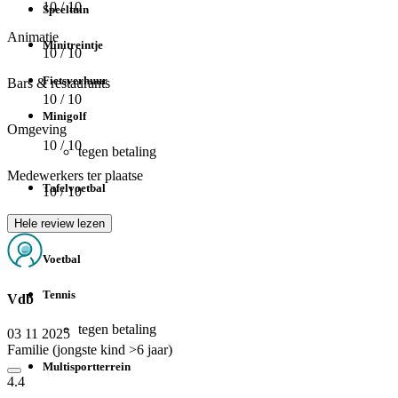
10
/ 10
Speeltuin
Animatie
Minitreintje
10
/ 10
Fietsverhuur
Bars & restaurants
10
/ 10
Minigolf
Omgeving
10
/ 10
tegen betaling
Medewerkers ter plaatse
Tafelvoetbal
10
/ 10
Sport
Hele review lezen
Voetbal
Tennis
Vdb
tegen betaling
03 11 2025
Familie (jongste kind >6 jaar)
Multisportterrein
4.4