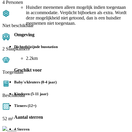
4 Personen
Huisdier meenemen alleen mogelijk indien toegestaan
in accommodatie. Verplicht bijboeken als extra. Wordt
deze mogelijkheid niet getoond, dan is een huisdier
meenemen niet toegestaan.
Niet beschikbaar
Omgeving
Dichtstbijzijnde busstation
2 Slaapkamers
2.2km
Geschikt voor
Toegestaan
Baby's/kleuters (0-4 jaar)
Kinderen (5-11 jaar)
Beschikbaar
Tieners (12+)
Aantal sterren
52 m²
4 Sterren