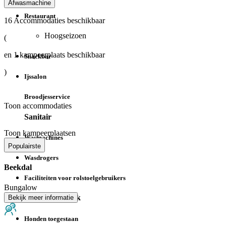
Afwasmachine
Restaurant
16
Accommodaties beschikbaar
Hoogseizoen
(
en
1
kampeerplaats beschikbaar
Snackbar
)
Ijssalon
Broodjesservice
Toon accommodaties
Sanitair
Toon kampeerplaatsen
Wasmachines
Populairste
Wasdrogers
Beekdal
Faciliteiten voor rolstoelgebruikers
Bungalow
Honden op park
Bekijk meer informatie
Honden toegestaan