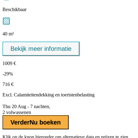
Beschikbaar
40 m²
Bekijk meer informatie
1009 €
-29%
716 €
Excl.
Calamiteitendekking
en toeristenbelasting
Thu 20 Aug - 7 nachten,
2 volwassenen
Verder
Nu boeken
Klik op de knop hieronder om alternatieve data en prijzen te zien