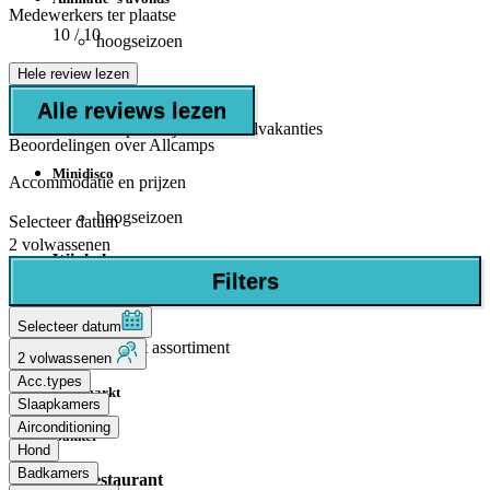
Medewerkers ter plaatse
10
/ 10
hoogseizoen
Hele review lezen
Miniclub
Alle reviews lezen
Geopend tijdens schoolvakanties
Beoordelingen over Allcamps
Minidisco
Accommodatie en prijzen
hoogseizoen
Selecteer datum
2 volwassenen
Winkels
Filters
Supermarkt
Selecteer datum
beperkt assortiment
2 volwassenen
Acc.types
Minimarkt
Slaapkamers
Airconditioning
Bakker
Hond
Badkamers
Bar/restaurant