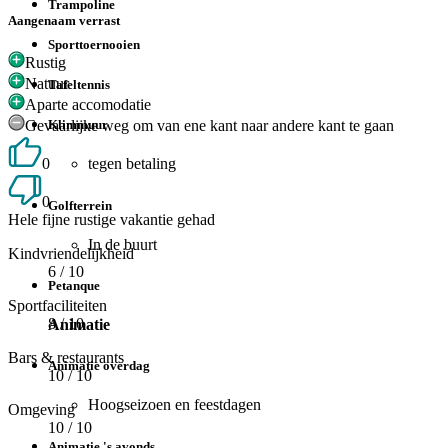
Trampoline
Aangenaam verrast
Sporttoernooien
Rustig
Natuur
Tafeltennis
Aparte accomodatie
Gevaarlijke weg om van ene kant naar andere kant te gaan
Klimmuur
0
tegen betaling
0
Golfterrein
Hele fijne rustige vakantie gehad
In de buurt
Kindvriendelijkheid
6
/ 10
Petanque
Sportfaciliteiten
8
/ 10
Animatie
Bars & restaurants
Animatie overdag
10
/ 10
Hoogseizoen en feestdagen
Omgeving
10
/ 10
Animatie 's avonds