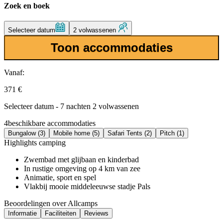
Zoek en boek
Selecteer datum
2 volwassenen
Toon accommodaties
Vanaf:
371 €
Selecteer datum - 7 nachten 2 volwassenen
4
beschikbare accommodaties
Bungalow (3)
Mobile home (5)
Safari Tents (2)
Pitch (1)
Highlights camping
Zwembad met glijbaan en kinderbad
In rustige omgeving op 4 km van zee
Animatie, sport en spel
Vlakbij mooie middeleeuwse stadje Pals
Beoordelingen over Allcamps
Informatie
Faciliteiten
Reviews