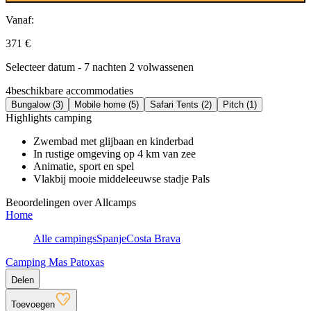
Vanaf:
371 €
Selecteer datum - 7 nachten 2 volwassenen
4
beschikbare accommodaties
Bungalow (3)
Mobile home (5)
Safari Tents (2)
Pitch (1)
Highlights camping
Zwembad met glijbaan en kinderbad
In rustige omgeving op 4 km van zee
Animatie, sport en spel
Vlakbij mooie middeleeuwse stadje Pals
Beoordelingen over Allcamps
Home
Alle campings
Spanje
Costa Brava
Camping Mas Patoxas
Delen
Toevoegen