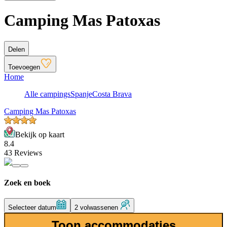
Camping Mas Patoxas
Delen
Toevoegen
Home
Alle campings
Spanje
Costa Brava
Camping Mas Patoxas
Bekijk op kaart
8.4
43 Reviews
Zoek en boek
Selecteer datum
2 volwassenen
Toon accommodaties