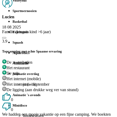
Volleybal
Sporttoernooien
Lucien
Basketbal
18 08 2025
Familie (jongste kind >6 jaar)
Tafeltennis
3.9
Squash
Topcamping met echte Spaanse ervaring
Aquarobics
De zwembaden
Animatie
Het restaurant
De prijs
Animatie overdag
Het internet (mobile)
juni - september
Het internet (wifi)
De ligging (aan drukke weg ver van strand)
Animatie 's avonds
0
Minidisco
0
We hadden een mooie vakantie op een fijne camping. We boekten
hoogseizoen