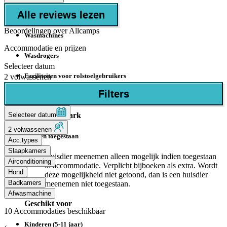
Alle reviews lezen
Sanitair
Beoordelingen over Allcamps
Wasmachines
Accommodatie en prijzen
Wasdrogers
Selecteer datum
Faciliteiten voor rolstoelgebruikers
2 volwassenen
Filters
toiletten
Selecteer datum
Honden op park
2 volwassenen
Honden toegestaan
Acc.types
Slaapkamers
Huisdier meenemen alleen mogelijk indien toegestaan
Airconditioning
in accommodatie. Verplicht bijboeken als extra. Wordt
Hond
deze mogelijkheid niet getoond, dan is een huisdier
Badkamers
meenemen niet toegestaan.
Afwasmachine
Geschikt voor
10
Accommodaties beschikbaar
Kinderen (5-11 jaar)