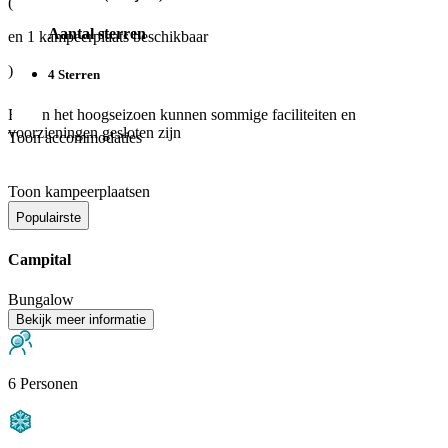
(
Aantal sterren
en
1
kampeerplaats beschikbaar
)
4 Sterren
Buiten het hoogseizoen kunnen sommige faciliteiten en
voorzieningen gesloten zijn
Toon accommodaties
Toon kampeerplaatsen
Populairste
Campital
Bungalow
Bekijk meer informatie
6 Personen