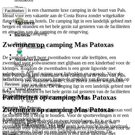
2km
Mas Patoxas is een charmante luxe camping in de buurt van Pals.
Faciliteiten
Ideaal voor een vakantie aan de Costa Brava zonder witgekalkte
flatgebouwen en hotels. De camping ligt in een landelijk gebied met
Algemeen
bergen en stranden en het hele gezin zal genieten van de faciliteiten
en attracties van de camping en de omgeving.
Op hele camping
Barbecue
Zwemmen op camping Mas Patoxas
Bekijk meer
houtskool
De camping heeft twee zwembaden voor alle leeftijden, een
Afstand tot zee/meer
zwembad voor volwassenen met glijbaan en een kinderbad voor de
houtskool
kleintjes. Rondom de zwembaden is een grote ligweide met
Zee
palmbomen en veel ruimte voor ligbedden en parasols. Voor de
Mas Patoxas is een charmante luxe camping in de buurt van Pals.
5km
liefhebbers van de oceaan liggen de stranden van Begur en Pals op
Ideaal voor een vakantie aan de Costa Brava zonder witgekalkte
ca 4 kilometer van de camping.
Reviews
flatgebouwen en hotels. De camping ligt in een landelijk gebied met
Aantal plaatsen
8.4
bergen en stranden en het hele gezin zal genieten van de faciliteiten
Totale reviewscore voor
Faciliteiten op camping Mas Patoxas
en attracties van de camping en de omgeving.
619
Camping Mas Patoxas
Zwemmen op camping Mas Patoxas
Als een van de topcampings in de omgeving heeft Mas Patoxas veel
Geschikt voor
faciliteiten om u bezig te houden. Voor de sportievelingen is er een
Kindvriendelijkheid
voetbalveld, basketbalveld en twee tennisbanen. Er is ook een
De camping heeft twee zwembaden voor alle leeftijden, een
8.9
/ 10
Kinderen (5-11 jaar)
overdekte fitnessruimte. Het hele gezin kan terecht in de speelzaal
zwembad voor volwassenen met glijbaan en een kinderbad voor de
met tafeltennis, biljart en een ballenbak voor kinderen. De
kleintjes. Rondom de zwembaden is een grote ligweide met
Zwembad