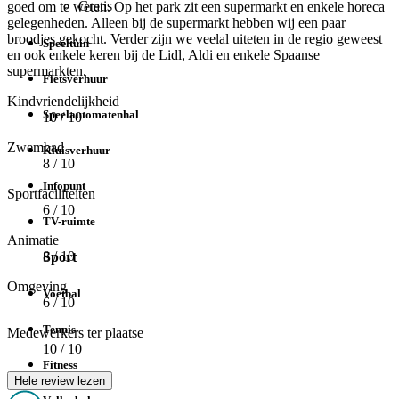
Gratis
goed om te weten. Op het park zit een supermarkt en enkele horeca
gelegenheden. Alleen bij de supermarkt hebben wij een paar
broodjes gekocht. Verder zijn we veelal uiteten in de regio geweest
Speeltuin
en ook enkele keren bij de Lidl, Aldi en enkele Spaanse
supermarkten.
Fietsverhuur
Kindvriendelijkheid
Speelautomatenhal
10
/ 10
Zwembad
Kluisverhuur
8
/ 10
Infopunt
Sportfaciliteiten
6
/ 10
TV-ruimte
Animatie
8
/ 10
Sport
Omgeving
Voetbal
6
/ 10
Tennis
Medewerkers ter plaatse
10
/ 10
Fitness
Hele review lezen