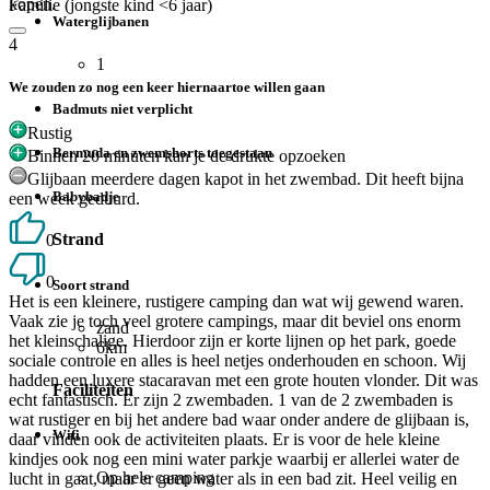
kopen.
Familie (jongste kind <6 jaar)
Waterglijbanen
4
1
We zouden zo nog een keer hiernaartoe willen gaan
Badmuts niet verplicht
Rustig
Bermuda en zwemshorts toegestaan
Binnen 20 minuten kan je de drukte opzoeken
Glijbaan meerdere dagen kapot in het zwembad. Dit heeft bijna
Babybadje
een week geduurd.
Strand
0
0
Soort strand
Het is een kleinere, rustigere camping dan wat wij gewend waren.
Vaak zie je toch veel grotere campings, maar dit beviel ons enorm
zand
het kleinschalige. Hierdoor zijn er korte lijnen op het park, goede
6km
sociale controle en alles is heel netjes onderhouden en schoon. Wij
hadden een luxere stacaravan met een grote houten vlonder. Dit was
Faciliteiten
echt fantastisch. Er zijn 2 zwembaden. 1 van de 2 zwembaden is
wat rustiger en bij het andere bad waar onder andere de glijbaan is,
Wifi
daar vinden ook de activiteiten plaats. Er is voor de hele kleine
kindjes ook nog een mini water parkje waarbij er allerlei water de
Op hele camping
lucht in gaat, maar er geen water als in een bad zit. Heel veilig en