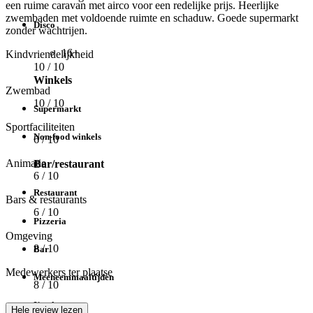
een ruime caravan met airco voor een redelijke prijs. Heerlijke
zwembaden met voldoende ruimte en schaduw. Goede supermarkt
Disco
zonder wachtrijen.
16+
Kindvriendelijkheid
10
/ 10
Winkels
Zwembad
10
/ 10
Supermarkt
Sportfaciliteiten
Non-food winkels
6
/ 10
Animatie
Bar/restaurant
6
/ 10
Restaurant
Bars & restaurants
6
/ 10
Pizzeria
Omgeving
8
/ 10
Bar
Medewerkers ter plaatse
Meeneemmaaltijden
8
/ 10
Ijssalon
Hele review lezen