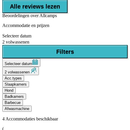
Alle reviews lezen
Beoordelingen over Allcamps
Accommodatie en prijzen
Selecteer datum
2 volwassenen
Filters
Selecteer datum
2 volwassenen
Acc.types
Slaapkamers
Hond
Badkamers
Barbecue
Afwasmachine
4
Accommodaties beschikbaar
(