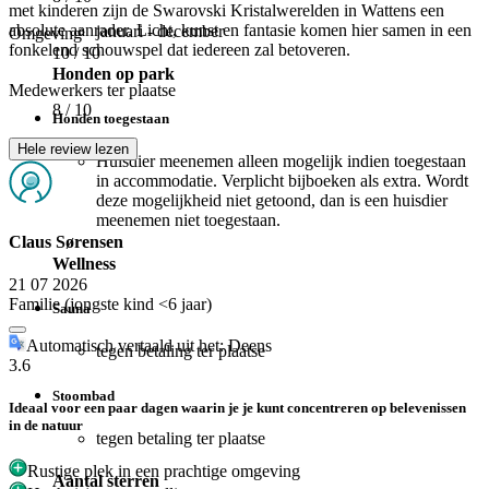
met kinderen zijn de Swarovski Kristalwerelden in Wattens een
absolute aanrader. Licht, kunst en fantasie komen hier samen in een
januari - december
Omgeving
fonkelend schouwspel dat iedereen zal betoveren.
10
/ 10
Honden op park
Medewerkers ter plaatse
8
/ 10
Honden toegestaan
Hele review lezen
Huisdier meenemen alleen mogelijk indien toegestaan
in accommodatie. Verplicht bijboeken als extra. Wordt
deze mogelijkheid niet getoond, dan is een huisdier
meenemen niet toegestaan.
Claus Sørensen
Wellness
21 07 2026
Familie (jongste kind <6 jaar)
Sauna
Automatisch vertaald uit het: Deens
tegen betaling ter plaatse
3.6
Stoombad
Ideaal voor een paar dagen waarin je je kunt concentreren op belevenissen
in de natuur
tegen betaling ter plaatse
Rustige plek in een prachtige omgeving
Aantal sterren