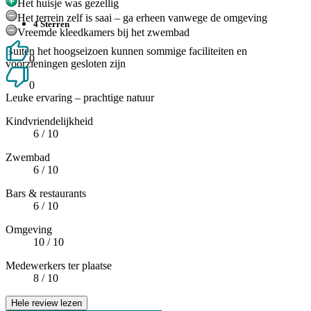
Het huisje was gezellig
Het terrein zelf is saai – ga erheen vanwege de omgeving
4 Sterren
Vreemde kleedkamers bij het zwembad
Buiten het hoogseizoen kunnen sommige faciliteiten en
0
voorzieningen gesloten zijn
0
Leuke ervaring – prachtige natuur
Kindvriendelijkheid
6
/ 10
Zwembad
6
/ 10
Bars & restaurants
6
/ 10
Omgeving
10
/ 10
Medewerkers ter plaatse
8
/ 10
Hele review lezen