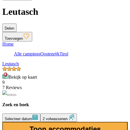
Leutasch
Delen
Toevoegen
Home
Alle campings
Oostenrijk
Tirol
Leutasch
Bekijk op kaart
9
7 Reviews
Zoek en boek
Selecteer datum
2 volwassenen
Toon accommodaties