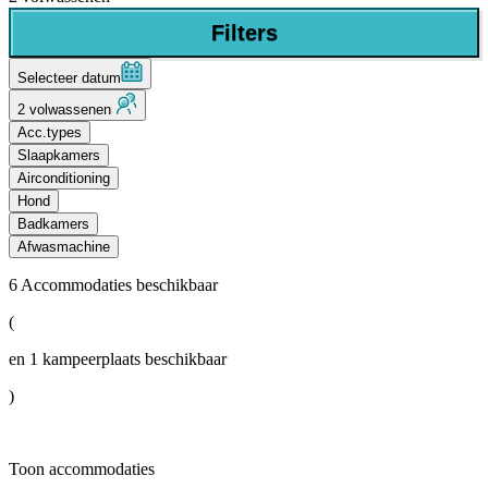
Filters
Selecteer datum
2 volwassenen
Acc.types
Slaapkamers
Airconditioning
Hond
Badkamers
Afwasmachine
6
Accommodaties beschikbaar
(
en
1
kampeerplaats beschikbaar
)
Toon accommodaties