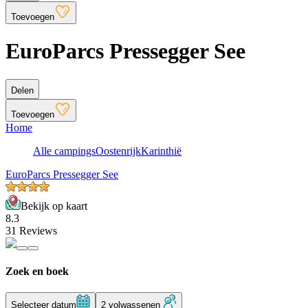
Toevoegen
EuroParcs Pressegger See
Delen
Toevoegen
Home
Alle campings
Oostenrijk
Karinthië
EuroParcs Pressegger See
Bekijk op kaart
8.3
31 Reviews
Zoek en boek
Selecteer datum
2 volwassenen