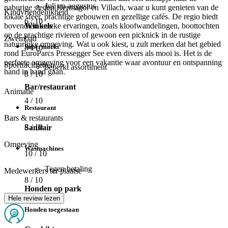
Juli en augustus
naburige steden Hermagor en Villach, waar u kunt genieten van de
Kindvriendelijkheid
lokale sfeer, prachtige gebouwen en gezellige cafés. De regio biedt
6
/ 10
bovendien unieke ervaringen, zoals kloofwandelingen, boottochten
Winkels
op de prachtige rivieren of gewoon een picknick in de rustige
Zwembad
natuurlijke omgeving. Wat u ook kiest, u zult merken dat het gebied
Supermarkt
8
/ 10
rond EuroParcs Pressegger See even divers als mooi is. Het is de
perfecte omgeving voor een vakantie waar avontuur en ontspanning
Sportfaciliteiten
beperkt assortiment
hand in hand gaan.
8
/ 10
Bar/restaurant
Animatie
4
/ 10
Restaurant
Bars & restaurants
8
/ 10
Sanitair
Omgeving
Wasmachines
10
/ 10
Tegen betaling
Medewerkers ter plaatse
8
/ 10
Honden op park
Hele review lezen
Honden toegestaan