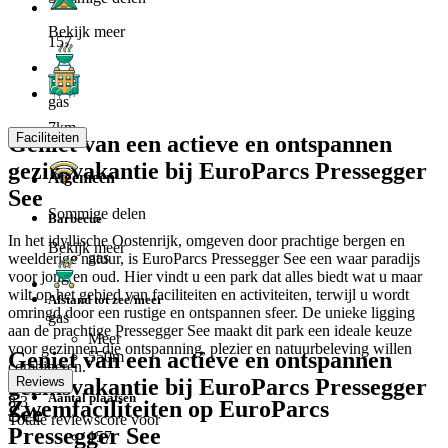
Bekijk meer
157
gas
7km
Faciliteiten
Geniet van een actieve en ontspannen
gezinsvakantie bij EuroParcs Pressegger
Algemeen
See
Sommige delen
Barbecue
In het idyllische Oostenrijk, omgeven door prachtige bergen en
Bekijk meer
gas
weelderige natuur, is EuroParcs Pressegger See een waar paradijs
voor jong en oud. Hier vindt u een park dat alles biedt wat u maar
wilt op het gebied van faciliteiten en activiteiten, terwijl u wordt
Afstand tot zee/meer
omringd door een rustige en ontspannen sfeer. De unieke ligging
gas
aan de prachtige Pressegger See maakt dit park een ideale keuze
Meer
voor gezinnen die ontspanning, plezier en natuurbeleving willen
Geniet van een actieve en ontspannen
550m
combineren.
gezinsvakantie bij EuroParcs Pressegger
Reviews
Aantal plaatsen
8.3
Zwemfaciliteiten op EuroParcs
See
Totale reviewscore voor
Pressegger See
157