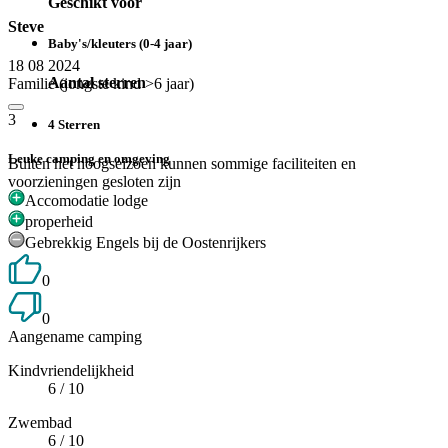
Geschikt voor
Steve
Baby's/kleuters (0-4 jaar)
18 08 2024
Aantal sterren
Familie (jongste kind >6 jaar)
3
4 Sterren
Leuke camping en omgeving
Buiten het hoogseizoen kunnen sommige faciliteiten en
voorzieningen gesloten zijn
Accomodatie lodge
properheid
Gebrekkig Engels bij de Oostenrijkers
0
0
Aangename camping
Kindvriendelijkheid
6
/ 10
Zwembad
6
/ 10