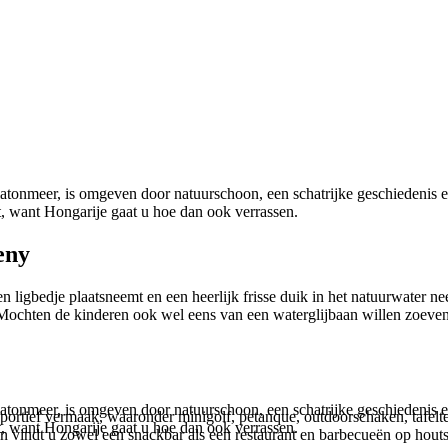
atonmeer, is omgeven door natuurschoon, een schatrijke geschiedenis e
t, want Hongarije gaat u hoe dan ook verrassen.
eny
ligbedje plaatsneemt en een heerlijk frisse duik in het natuurwater nee
. Mochten de kinderen ook wel eens van een waterglijbaan willen zoev
atonmeer, is omgeven door natuurschoon, een schatrijke geschiedenis e
rtief vermaak, waaronder minigolf, petanque, outdoorschaken, tafelten
t, want Hongarije gaat u hoe dan ook verrassen.
n vindt u zowel een snackbar als een restaurant en barbecueën op houts