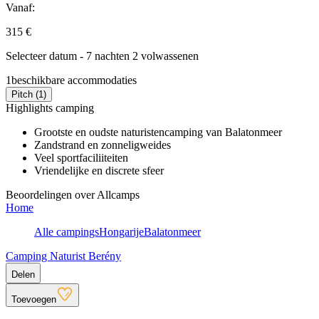
Vanaf:
315 €
Selecteer datum - 7 nachten 2 volwassenen
1
beschikbare accommodaties
Pitch (1)
Highlights camping
Grootste en oudste naturistencamping van Balatonmeer
Zandstrand en zonneligweides
Veel sportfaciliiteiten
Vriendelijke en discrete sfeer
Beoordelingen over Allcamps
Home
Alle campings
Hongarije
Balatonmeer
Camping Naturist Berény
Delen
Toevoegen