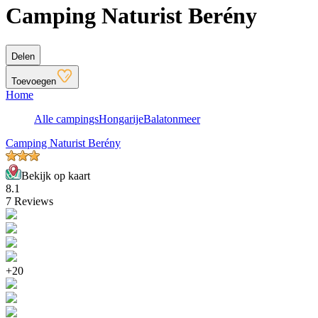
Camping Naturist Berény
Delen
Toevoegen
Home
Alle campings
Hongarije
Balatonmeer
Camping Naturist Berény
Bekijk op kaart
8.1
7 Reviews
+20