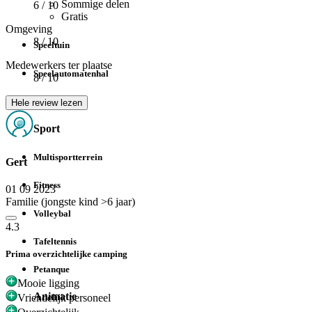
Sommige delen
6
/ 10
Gratis
Omgeving
8
/ 10
Speeltuin
Medewerkers ter plaatse
Speelautomatenhal
8
/ 10
Tafelvoetbal
Hele review lezen
Sport
Multisportterrein
Gert
Fitness
01 09 2023
Familie (jongste kind >6 jaar)
Volleybal
4.3
Tafeltennis
Prima overzichtelijke camping
Petanque
Mooie ligging
Animatie
Vriendelijk personeel