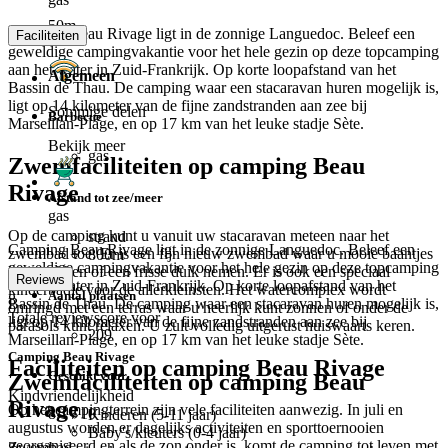
50m
Camping Beau Rivage ligt in de zonnige Languedoc. Beleef een
Faciliteiten
geweldige campingvakantie voor het hele gezin op deze topcamping
aan het water in Zuid-Frankrijk. Op korte loopafstand van het
Algemeen
Bassin de Thau. De camping waar een stacaravan huren mogelijk is,
ligt op 14 kilometer van de fijne zandstranden aan zee bij
Sommige delen
Barbecue
Marseillan-Plage, en op 17 km van het leuke stadje Sète.
Bekijk meer
gas
Zwemfaciliteiten op camping Beau
Rivage
Afstand tot zee/meer
gas
Op de camping kunt u vanuit uw stacaravan meteen naar het
strand
Camping Beau Rivage ligt in de zonnige Languedoc. Beleef een
zwembad toe. Er is een fijn nieuw zwembad waar u mooie baantjes
800m
geweldige campingvakantie voor het hele gezin op deze topcamping
kunt trekken of een frisse duik nemen. Er is ook een speciaal
Reviews
aan het water in Zuid-Frankrijk. Op korte loopafstand van het
kinderbadje voor de allerkleinsten. Het watercomplex wordt
Aantal plaatsen
8
Bassin de Thau. De camping waar een stacaravan huren mogelijk is,
omringd met een terras waar u heerlijk kunt zonnen of onder de
Totale reviewscore voor
ligt op 14 kilometer van de fijne zandstranden aan zee bij
parasols kunt relaxen. U zult volledig uitgerust huiswaarts keren.
209
Marseillan-Plage, en op 17 km van het leuke stadje Sète.
Camping Beau Rivage
Faciliteiten op camping Beau Rivage
Geschikt voor
Zwemfaciliteiten op camping Beau
Kindvriendelijkheid
Rivage
Op het campingterrein zijn vele faciliteiten aanwezig. In juli en
8.1
/ 10
Kinderen (5-11 jaar)
augustus worden er dagelijks activiteiten en sporttoernooien
Baby's/kleuters (0-4 jaar)
georganiseerd en als de zon onder is, komt de camping tot leven met
Zwembad