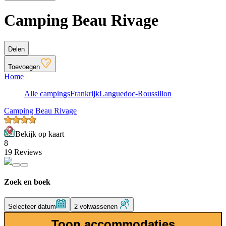
Camping Beau Rivage
Delen
Toevoegen
Home
Alle campings
Frankrijk
Languedoc-Roussillon
Camping Beau Rivage
Bekijk op kaart
8
19 Reviews
Zoek en boek
Selecteer datum
2 volwassenen
Toon accommodaties