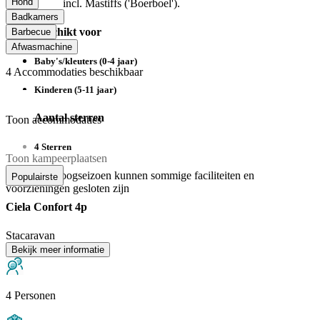
Hond
incl. Mastiffs ('Boerboel').
Badkamers
Geschikt voor
Barbecue
Afwasmachine
Baby's/kleuters (0-4 jaar)
4
Accommodaties beschikbaar
Kinderen (5-11 jaar)
Aantal sterren
Toon accommodaties
4 Sterren
Toon kampeerplaatsen
Buiten het hoogseizoen kunnen sommige faciliteiten en
Populairste
voorzieningen gesloten zijn
Ciela Confort 4p
Stacaravan
Bekijk meer informatie
4 Personen