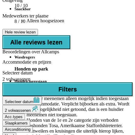
Omgeving
10
/ 10
Snackbar
Medewerkers ter plaatse
Alleen hoogseizoen
8
/ 10
Hele review lezen
Sanitair
Alle reviews lezen
Wasmachines
Beoordelingen over Allcamps
Wasdrogers
Accommodatie en prijzen
Honden op park
Selecteer datum
2 volwassenen
Honden toegestaan
Filters
Max. 1 hond
Huisdier meenemen alleen mogelijk indien toegestaan
Selecteer datum
in accommodatie. Verplicht bijboeken als extra. Wordt
deze mogelijkheid niet getoond, dan is een huisdier
2 volwassenen
meenemen niet toegestaan.
Acc.types
Honden van de 1e en 2e categorie zijn verboden
Slaapkamers
(rashonden Tosa, Amerikaanse Staffordshireterrier.
Airconditioning
Rottweilers en kruisingen die uiterlijk hierop lijken,