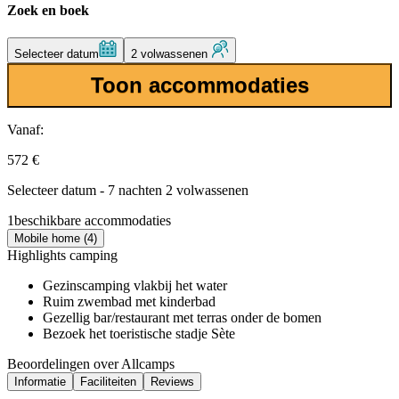
Zoek en boek
Selecteer datum
2 volwassenen
Toon accommodaties
Vanaf:
572 €
Selecteer datum - 7 nachten 2 volwassenen
1
beschikbare accommodaties
Mobile home (4)
Highlights camping
Gezinscamping vlakbij het water
Ruim zwembad met kinderbad
Gezellig bar/restaurant met terras onder de bomen
Bezoek het toeristische stadje Sète
Beoordelingen over Allcamps
Informatie
Faciliteiten
Reviews