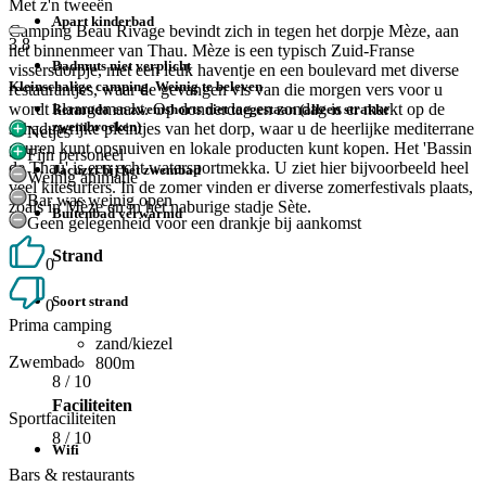
Met z'n tweeën
Apart kinderbad
Camping Beau Rivage bevindt zich in tegen het dorpje Mèze, aan
3.8
het binnenmeer van Thau. Mèze is een typisch Zuid-Franse
Badmuts niet verplicht
vissersdorpje, met een leuk haventje en een boulevard met diverse
Kleinschalige camping. Weinig te beleven
restaurantjes, waar de gevangen vis van die morgen vers voor u
wordt klaargemaakt. Op donderdag en zondag is er markt op de
Bermuda en zwemshorts niet toegestaan (alleen strakke
zwembroeken)
schaduwrijke pleintjes van het dorp, waar u de heerlijke mediterrane
Netjes
geuren kunt opsnuiven en lokale producten kunt kopen. Het 'Bassin
Fijn personeel
de Thau' is een echt watersportmekka. U ziet hier bijvoorbeeld heel
Jacuzzi bij het zwembad
Weinig animatie
veel kitesurfers. In de zomer vinden er diverse zomerfestivals plaats,
Bar was weinig open
zoals in Mèze en in het naburige stadje Sète.
Buitenbad verwarmd
Geen gelegenheid voor een drankje bij aankomst
Strand
0
Soort strand
0
Prima camping
zand/kiezel
Zwembad
800m
8
/ 10
Faciliteiten
Sportfaciliteiten
8
/ 10
Wifi
Bars & restaurants