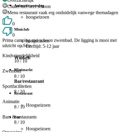
Overzichtelijk
Animatie overdag
Chalet niet heel schoon
Menu restaurant vaak erg onduidelijk vanwege themadagen
hoogseizoen
0
Miniclub
0
Prima camping met schoon zwembad. De ligging is mooi met
hoogseizoen
uitzicht op Séte
Leeftijd: 5-12 jaar
Kindvriendelijkheid
Winkels
10
/ 10
Minimarkt
Zwembad
8
/ 10
Bar/restaurant
Sportfaciliteiten
8
/ 10
Restaurant
Animatie
Hoogseizoen
8
/ 10
Bars & restaurants
Bar
8
/ 10
Hoogseizoen