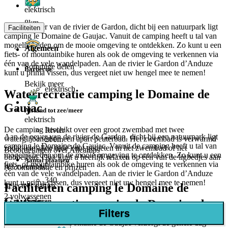
elektrisch
8km
Aan de oever van de rivier de Gardon, dicht bij een natuurpark ligt
Faciliteiten
camping le Domaine de Gaujac. Vanuit de camping heeft u tal van
mogelijkheden om de mooie omgeving te ontdekken. Zo kunt u een
Algemeen
fiets- of mountainbike huren als ook de omgeving te verkennen via
één van de vele wandelpaden. Aan de rivier le Gardon d’Anduze
Sommige delen
Barbecue
kunt u prima vissen, dus vergeet niet uw hengel mee te nemen!
Bekijk meer
elektrisch
Waterrecreatie camping le Domaine de
Gaujac
Afstand tot zee/meer
elektrisch
De camping beschikt over een groot zwembad met twee
Rivier
Aan de oever van de rivier de Gardon, dicht bij een natuurpark ligt
waterglijbanen en een apart peuterbad. Het zwembad is verwarmd
200m
camping le Domaine de Gaujac. Vanuit de camping heeft u tal van
zodat u te allen tijde kunt genieten in het zwembad of het
Beoordelingen over Allcamps
mogelijkheden om de mooie omgeving te ontdekken. Zo kunt u een
bubbelbad. Ook kunt u heerlijk relaxen op één van de ligbedjes aan
Aantal plaatsen
fiets- of mountainbike huren als ook de omgeving te verkennen via
het zwembad.
Accommodatie en prijzen
één van de vele wandelpaden. Aan de rivier le Gardon d’Anduze
340
kunt u prima vissen, dus vergeet niet uw hengel mee te nemen!
Faciliteiten camping le Domaine de
Selecteer datum
2 volwassenen
Gaujac
Parkeren
Waterrecreatie camping le Domaine de
Filters
Gaujac
Naast de accommodatie
De miniclub van le Domaine de Gaujac verzorgt de gehele dag