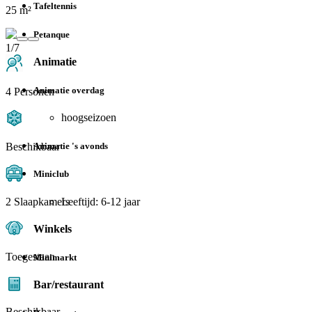
Tafeltennis
25 m²
Petanque
1/7
Animatie
Animatie overdag
4 Personen
hoogseizoen
Beschikbaar
Animatie 's avonds
Miniclub
2 Slaapkamers
Leeftijd: 6-12 jaar
Winkels
Toegestaan
Minimarkt
Bar/restaurant
Beschikbaar