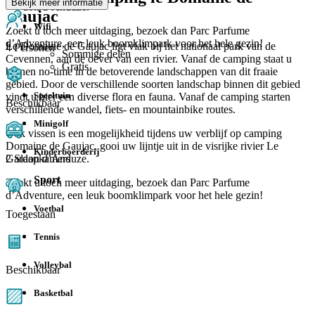
Bekijk meer informatie
Gardon d’Anduze.
Gaujac
Wifi
Zoekt u toch meer uitdaging, bezoek dan Parc Parfume
d’Adventure, een leuk boomklimpark voor het hele gezin!
Le Domaine de Gaujac ligt vlak bij het nationaal park van de
4 Personen
Sommige delen
Cevennen, aan de oever van een rivier. Vanaf de camping staat u
Gratis
binnen no-time in de betoverende landschappen van dit fraaie
gebied. Door de verschillende soorten landschap binnen dit gebied
Speeltuin
vindt u hier een diverse flora en fauna. Vanaf de camping starten
Beschikbaar
verschillende wandel, fiets- en mountainbike routes.
Minigolf
Ook vissen is een mogelijkheid tijdens uw verblijf op camping
Domaine de Gaujac, gooi uw lijntje uit in de visrijke rivier Le
Kinderboerderij
2 Slaapkamers
Gardon d’Anduze.
Sport
Zoekt u toch meer uitdaging, bezoek dan Parc Parfume
d’Adventure, een leuk boomklimpark voor het hele gezin!
Voetbal
Toegestaan
Tennis
Volleybal
Beschikbaar
Basketbal