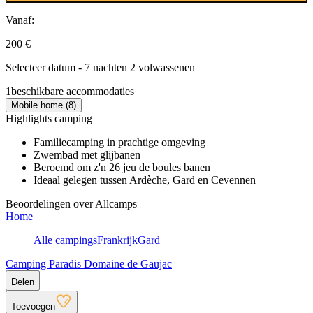
Vanaf:
200 €
Selecteer datum - 7 nachten 2 volwassenen
1
beschikbare accommodaties
Mobile home (8)
Highlights camping
Familiecamping in prachtige omgeving
Zwembad met glijbanen
Beroemd om z'n 26 jeu de boules banen
Ideaal gelegen tussen Ardèche, Gard en Cevennen
Beoordelingen over Allcamps
Home
Alle campings
Frankrijk
Gard
Camping Paradis Domaine de Gaujac
Delen
Toevoegen