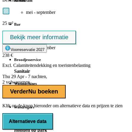
Restaurant
mei - september
25 m²
Bar
Snackbar
Bekijk meer informatie
mei - september
Voorreservatie 2027
238 €
Broodjesservice
Excl.
Calamiteitendekking
en toeristenbelasting
Sanitair
Thu 29 Apr - 7 nachten,
2 volwassenen
Wasmachines
Verder
Nu boeken
Tegen betaling
Klik op de knop hieronder om alternatieve data en prijzen te zien
Wasdrogers
tegen betaling
Alternatieve data
Honden op park