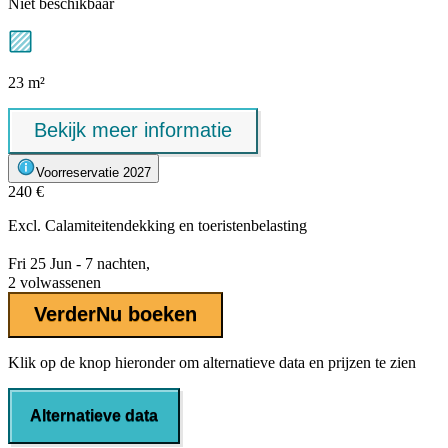
Niet beschikbaar
23 m²
Bekijk meer informatie
Voorreservatie 2027
240 €
Excl.
Calamiteitendekking
en toeristenbelasting
Fri 25 Jun - 7 nachten,
2 volwassenen
Verder
Nu boeken
Klik op de knop hieronder om alternatieve data en prijzen te zien
Alternatieve data