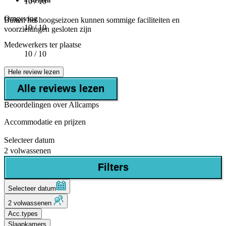
4 Sterren
10
/ 10
Omgeving
Buiten het hoogseizoen kunnen sommige faciliteiten en
10
/ 10
voorzieningen gesloten zijn
Medewerkers ter plaatse
10
/ 10
Hele review lezen
Alle reviews lezen
Beoordelingen over Allcamps
Accommodatie en prijzen
Selecteer datum
2 volwassenen
Filters
Selecteer datum
2 volwassenen
Acc.types
Slaapkamers