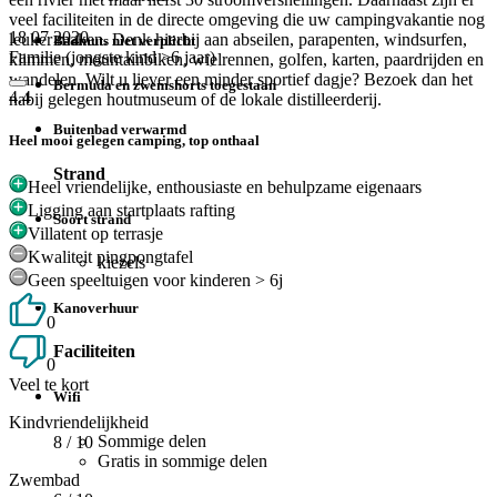
veel faciliteiten in de directe omgeving die uw campingvakantie nog
18 07 2020
leuker maken. Denk hierbij aan abseilen, parapenten, windsurfen,
Badmuts niet verplicht
Familie (jongste kind >6 jaar)
klimmen, mountainbiken, wielrennen, golfen, karten, paardrijden en
wandelen. Wilt u liever een minder sportief dagje? Bezoek dan het
Bermuda en zwemshorts toegestaan
4.4
nabij gelegen houtmuseum of de lokale distilleerderij.
Buitenbad verwarmd
Heel mooi gelegen camping, top onthaal
Strand
Heel vriendelijke, enthousiaste en behulpzame eigenaars
Ligging aan startplaats rafting
Soort strand
Villatent op terrasje
Kwaliteit pingpongtafel
kiezels
Geen speeltuigen voor kinderen > 6j
Kanoverhuur
0
Faciliteiten
0
Veel te kort
Wifi
Kindvriendelijkheid
Sommige delen
8
/ 10
Gratis in sommige delen
Zwembad