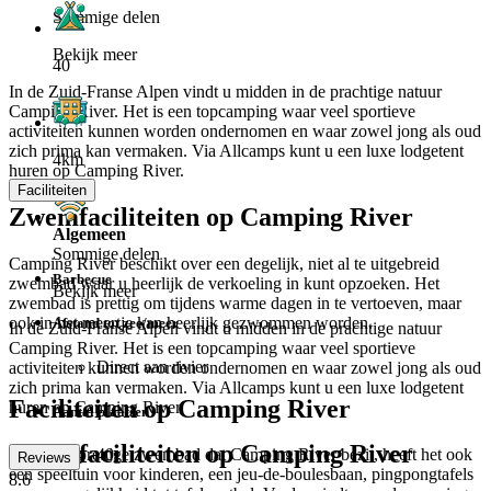
Sommige delen
Bekijk meer
40
In de Zuid-Franse Alpen vindt u midden in de prachtige natuur
Camping River. Het is een topcamping waar veel sportieve
activiteiten kunnen worden ondernomen en waar zowel jong als oud
zich prima kan vermaken. Via Allcamps kunt u een luxe lodgetent
4km
huren op Camping River.
Faciliteiten
Zwemfaciliteiten op Camping River
Algemeen
Sommige delen
Camping River beschikt over een degelijk, niet al te uitgebreid
Barbecue
zwembad waar u heerlijk de verkoeling in kunt opzoeken. Het
Bekijk meer
zwembad is prettig om tijdens warme dagen in te vertoeven, maar
ook in het meertje kan heerlijk gezwommen worden.
Afstand tot zee/meer
In de Zuid-Franse Alpen vindt u midden in de prachtige natuur
Camping River. Het is een topcamping waar veel sportieve
Direct aan rivier
activiteiten kunnen worden ondernomen en waar zowel jong als oud
zich prima kan vermaken. Via Allcamps kunt u een luxe lodgetent
Faciliteiten op Camping River
huren op Camping River.
Aantal plaatsen
Zwemfaciliteiten op Camping River
40
Naast het prettige zwembad dat Camping River bezit, heeft het ook
Reviews
een speeltuin voor kinderen, een jeu-de-boulesbaan, pingpongtafels
8.6