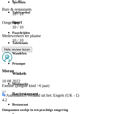
6
/ 10
Speeltuin
Bars & restaurants
Tafelvoetbal
10
/ 10
Sport
Omgeving
10
/ 10
Paardrijden
Medewerkers ter plaatse
10
/ 10
Tafeltennis
Hele review lezen
Wandelen
Petanque
Moran
Winkels
10 08 2022
Minimarkt
Familie (jongste kind >6 jaar)
Bar/restaurant
Automatisch vertaald uit het: Engels (UK - £)
4.2
Restaurant
Ontspannen weekje in een prachtige omgeving