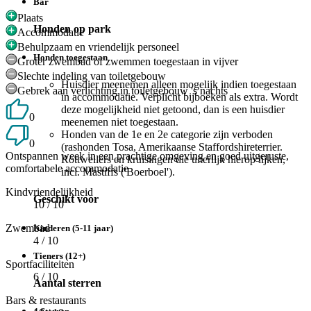
Bar
Plaats
Honden op park
Accommodatie
Behulpzaam en vriendelijk personeel
Honden toegestaan
Groter zwembad of zwemmen toegestaan in vijver
Slechte indeling van toiletgebouw
Huisdier meenemen alleen mogelijk indien toegestaan
Gebrek aan verlichting in toiletgebouw 's nachts
in accommodatie. Verplicht bijboeken als extra. Wordt
deze mogelijkheid niet getoond, dan is een huisdier
0
meenemen niet toegestaan.
Honden van de 1e en 2e categorie zijn verboden
0
(rashonden Tosa, Amerikaanse Staffordshireterrier.
Ontspannen week in een prachtige omgeving en goed uitgeruste,
Rottweilers en kruisingen die uiterlijk hierop lijken,
comfortabele accommodatie
incl. Mastiffs ('Boerboel').
Kindvriendelijkheid
Geschikt voor
10
/ 10
Zwembad
Kinderen (5-11 jaar)
4
/ 10
Tieners (12+)
Sportfaciliteiten
6
/ 10
Aantal sterren
Bars & restaurants