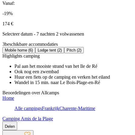
Vanaf:
-19%
174 €
Selecteer datum - 7 nachten 2 volwassenen
3
beschikbare accommodaties
Mobile home (6)
Lodge tent (2)
Pitch (2)
Highlights camping
Pal aan het mooiste strand van het Ile de Ré
Ook nog een zwembad
Huur een fiets op de camping en verken het eiland
Wandel in 15 min. naar Le Bois-Plage-en-Ré
Beoordelingen over Allcamps
Home
Alle campings
Frankrijk
Charente-Maritime
Camping Amis de la Plage
Delen