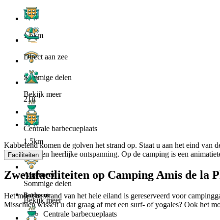
1.5km
Direct aan zee
Sommige delen
Bekijk meer
218
Centrale barbecueplaats
1.5km
Kabbelend komen de golven het strand op. Staat u aan het eind van d
water, sport en heerlijke ontspanning. Op de camping is een animati
Faciliteiten
Zwemfaciliteiten op Camping Amis de la P
Algemeen
Sommige delen
Barbecue
Het mooiste strand van het hele eiland is gereserveerd voor campingga
Bekijk meer
Misschien wisselt u dat graag af met een surf- of yogales? Ook het m
Centrale barbecueplaats