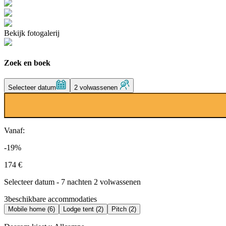
Bekijk fotogalerij
Zoek en boek
Selecteer datum
2 volwassenen
Vanaf:
-19%
174 €
Selecteer datum - 7 nachten 2 volwassenen
3
beschikbare accommodaties
Mobile home (6)
Lodge tent (2)
Pitch (2)